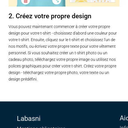
la
la
page
page
2. Créez votre propre design
du
du
produit
produit
Vous pouvez maintenant commencer à créer votre propre
design pour votre t-shirt - choisissez d'abord une couleur pour
votre t-shirt. Ensuite, cliquez sur le t-shirt et choisissez l'un de
nos motifs, ou écrivez votre propre texte pour votre vêtement
personnel. Si vous souhaitez créer un t-shirt photo ou un
cadeau photo, téléchargez votre propre image ou utilisez nos
polices graphiques pour créer votre t-shirt. Créez votre propre
design - téléchargez votre propre photo, votre texte ou un
design prédéfini.
Ai
Labasni