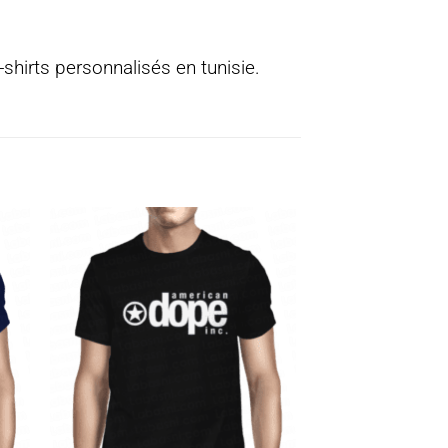
-shirts personnalisés en tunisie.
ter
Ajouter
a
à la
ist
wishlist