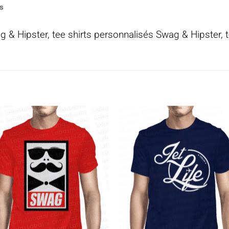
s
g & Hipster, tee shirts personnalisés Swag & Hipster, t
Ajouter
Ajou
à la
à l
wishlist
wishl