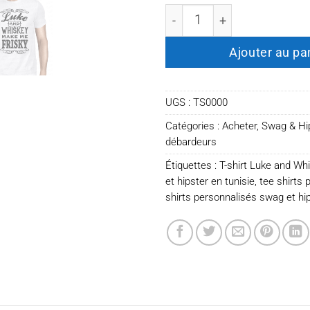
quantité de T-shirt Luke a
Ajouter au pa
UGS :
TS0000
Catégories :
Acheter
,
Swag & Hi
débardeurs
Étiquettes :
T-shirt Luke and Wh
et hipster en tunisie
,
tee shirts 
shirts personnalisés swag et hi