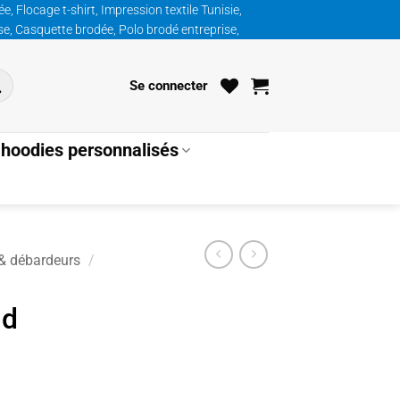
, Flocage t-shirt, Impression textile Tunisie,
ise, Casquette brodée, Polo brodé entreprise,
Se connecter
hoodies personnalisés
 & débardeurs
/
nd