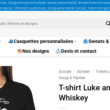
nisie, Casquette personnalisée, Sweat personnalisé, Broderie personnalisée
prise, Vêtement publicitaire, Sérigraphie textile Tunisie, T-shirt entrepr
Casquettes personnalisées
Sweats & 
Nos designs
Devis et contact
Accueil
/
Acheter
/
T-shirts
Swag & Hipster
Ajouter
T-shirt Luke a
à la
Whiskey
wishlist