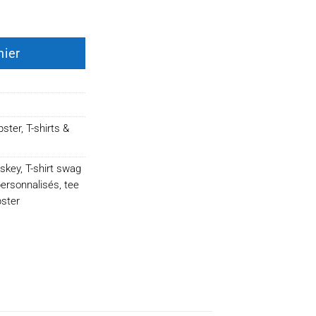
nd Whiskey
nier
pster
,
T-shirts &
iskey
,
T-shirt swag
personnalisés
,
tee
pster