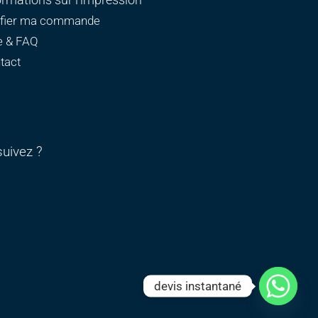
ormations sur l'impression
ifier ma commande
e & FAQ
tact
uivez ?
devis instantané