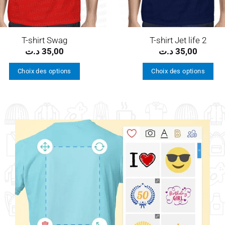
T-shirt Swag
T-shirt Jet life 2
د.ت
35,00
د.ت
35,00
Choix des options
Choix des options
Ce
Ce
produit
produit
a
a
plusieurs
plusieurs
variations.
variations.
Les
Les
options
options
peuvent
peuvent
être
être
choisies
choisies
sur
sur