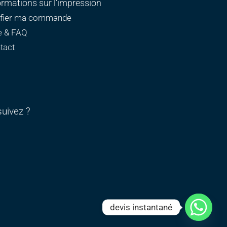
ormations sur l'impression
ifier ma commande
e & FAQ
tact
uivez ?
devis instantané