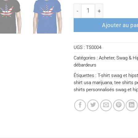
quantité de T-shirt usa ma
Ajouter au pa
UGS :
TS0004
Catégories :
Acheter
,
Swag & Hi
débardeurs
Étiquettes :
T-shirt swag et hipst
shirt usa marijuana
,
tee shirts 
shirts personnalisés swag et hi