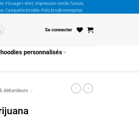
, Flocage t-shirt, Impression textile Tunisie,
ise, Casquette brodée, Polo brodé entreprise,
Se connecter
hoodies personnalisés
 & débardeurs
/
rijuana