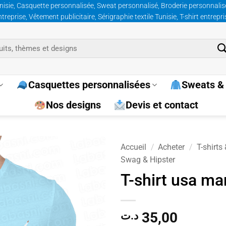
nisie, Casquette personnalisée, Sweat personnalisé, Broderie personnalisée
prise, Vêtement publicitaire, Sérigraphie textile Tunisie, T-shirt entrepr
Casquettes personnalisées
Sweats & 
Nos designs
Devis et contact
Accueil
/
Acheter
/
T-shirts
Swag & Hipster
Ajouter
T-shirt usa ma
à la
wishlist
35,00
د.ت