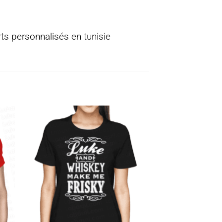
rts personnalisés en tunisie
ter
Ajouter
a
à la
ist
wishlist