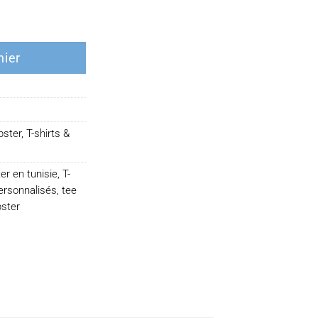
rijuana
nier
pster
,
T-shirts &
er en tunisie
,
T-
personnalisés
,
tee
pster