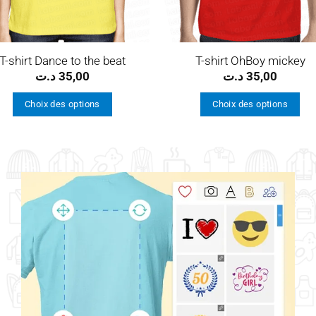
T-shirt Dance to the beat
T-shirt OhBoy mickey
د.ت
35,00
د.ت
35,00
Choix des options
Choix des options
Ce
Ce
produit
produit
a
a
plusieurs
plusieurs
variations.
variations.
Les
Les
options
options
peuvent
peuvent
être
être
choisies
choisies
sur
sur