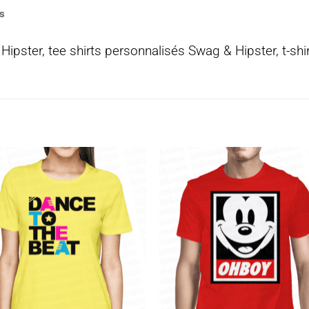
s
 Hipster, tee shirts personnalisés Swag & Hipster, t-shi
Ajouter
Ajou
à la
à l
wishlist
wishl