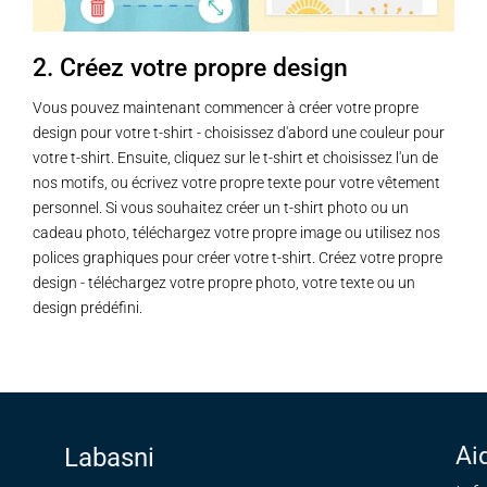
la
la
page
page
2. Créez votre propre design
du
du
produit
produit
Vous pouvez maintenant commencer à créer votre propre
design pour votre t-shirt - choisissez d'abord une couleur pour
votre t-shirt. Ensuite, cliquez sur le t-shirt et choisissez l'un de
nos motifs, ou écrivez votre propre texte pour votre vêtement
personnel. Si vous souhaitez créer un t-shirt photo ou un
cadeau photo, téléchargez votre propre image ou utilisez nos
polices graphiques pour créer votre t-shirt. Créez votre propre
design - téléchargez votre propre photo, votre texte ou un
design prédéfini.
Ai
Labasni