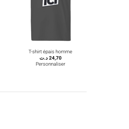
T-shirt épais homme
د.ت
24,70
Personnaliser