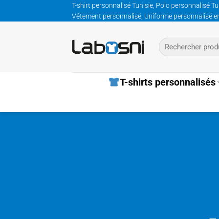
Passer
T-shirt personnalisé Tunisie, Polo personnalisé Tu
Vêtement personnalisé, Uniforme personnalisé entre
au
contenu
Recherche
pour :
T-shirts personnalisés