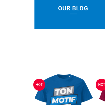
OUR BLOG
HOT
HO
Ajouter
Ajouter
à la
à la
wishlist
wishlist