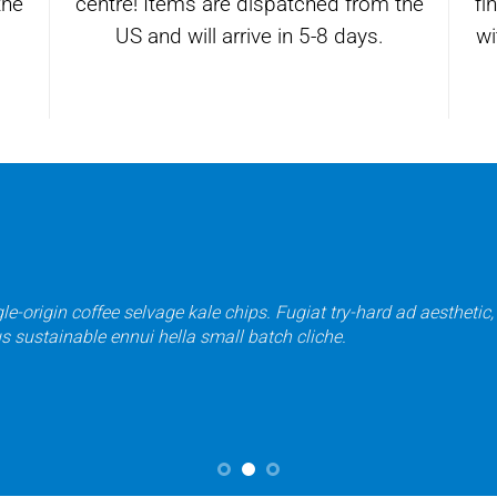
the
centre! Items are dispatched from the
fi
US and will arrive in 5-8 days.
wi
origin coffee selvage kale chips. Fugiat try-hard ad aesthetic,
 sustainable ennui hella small batch cliche.