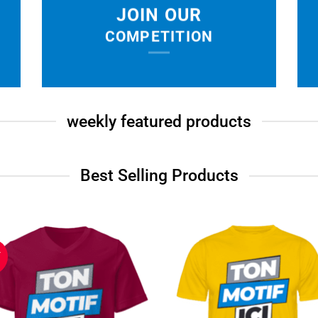
JOIN OUR
COMPETITION
weekly featured products
Best Selling Products
T
Ajouter
Ajou
à la
à 
wishlist
wish