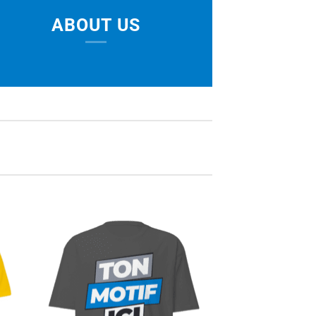
ABOUT US
ter
Ajouter
la
à la
list
wishlist