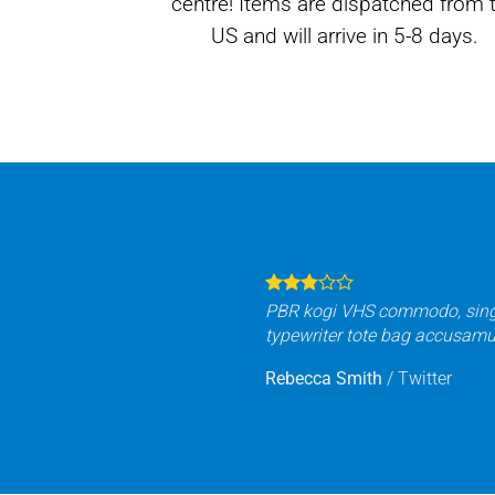
centre! Items are dispatched from 
US and will arrive in 5-8 days.
PBR kogi VHS commodo, single-
typewriter tote bag accusamus
Rebecca Smith
/
Twitter