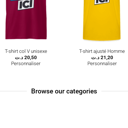
T-shirt col V unisexe
T-shirt ajusté Homme
د.ت
20,50
د.ت
21,20
Personnaliser
Personnaliser
Browse our categories