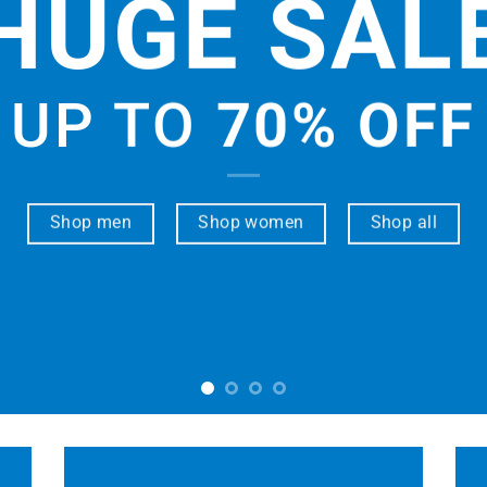
HUGE SAL
UP TO
70% OFF
Shop men
Shop women
Shop all