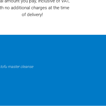
nal amount you pay, inclusive of VAT,
th no additional charges at the time
of delivery!
 tofu master cleanse