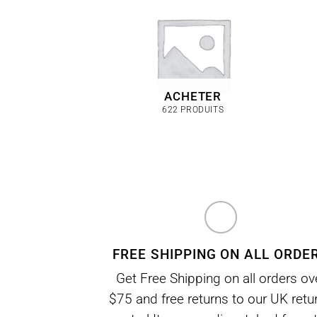
peuvent
être
choisies
sur
la
page
ACHETER
622 PRODUITS
du
produit
FREE SHIPPING ON ALL ORDE
Get Free Shipping on all orders ov
$75 and free returns to our UK retu