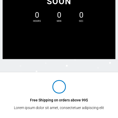
SOON
0
0
0
HOURS
MIN
SEC
Free Shipping on orders above 99$
Lorem ipsum dolor sit amet, consectetuer adipiscing elit