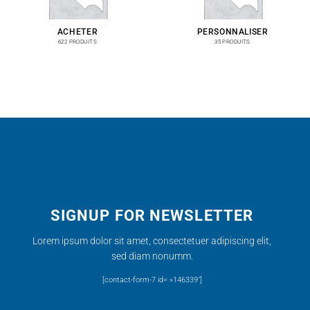
ACHETER
PERSONNALISER
622 PRODUITS
35 PRODUITS
SIGNUP FOR NEWSLETTER
Lorem ipsum dolor sit amet, consectetuer adipiscing elit,
sed diam nonumm.
[contact-form-7 id= »146339″]