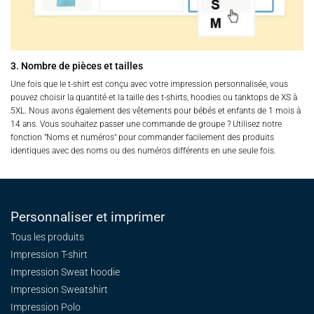
3. Nombre de pièces et tailles
Une fois que le t-shirt est conçu avec votre impression personnalisée, vous
pouvez choisir la quantité et la taille des t-shirts, hoodies ou tanktops de XS à
5XL. Nous avons également des vêtements pour bébés et enfants de 1 mois à
14 ans. Vous souhaitez passer une commande de groupe ? Utilisez notre
fonction "Noms et numéros" pour commander facilement des produits
identiques avec des noms ou des numéros différents en une seule fois.
Personnaliser et imprimer
Tous les produits
Impression T-shirt
Impression Sweat
hoodie
Impression Sweatshirt
Impression Polo