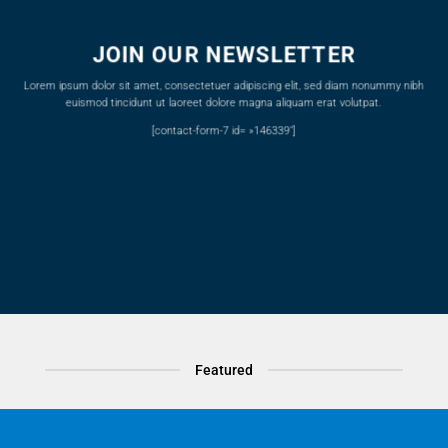
JOIN OUR NEWSLETTER
Lorem ipsum dolor sit amet, consectetuer adipiscing elit, sed diam nonummy nibh
euismod tincidunt ut laoreet dolore magna aliquam erat volutpat.
[contact-form-7 id= »146339″]
Featured