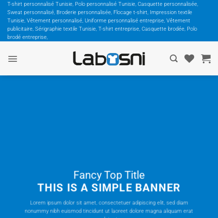
Passer
T-shirt personnalisé Tunisie, Polo personnalisé Tunisie, Casquette personnalisée,
Sweat personnalisé, Broderie personnalisée, Flocage t-shirt, Impression textile
au
Tunisie, Vêtement personnalisé, Uniforme personnalisé entreprise, Vêtement
contenu
publicitaire, Sérigraphie textile Tunisie, T-shirt entreprise, Casquette brodée, Polo
brodé entreprise,
Fancy Top Title
THIS IS A SIMPLE BANNER
Lorem ipsum dolor sit amet, consectetuer adipiscing elit, sed diam
nonummy nibh euismod tincidunt ut laoreet dolore magna aliquam erat