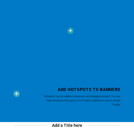
ADD HOTSPOTS TO BANNERS
Hotspots can be added to banners and dragged around. You can
have Hotspots that goes to a Product Lightbox or just a simple
Tooltip.
Add a Title here