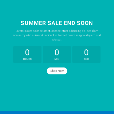
SUMMER SALE END SOON
Lorem ipsum dolor sit amet, consectetuer adipiscing elit, sed diam
nonummy nibh euismod tincidunt ut laoreet dolore magna aliquam erat
volutpat.
0
0
0
HOURS
MIN
SEC
Shop Now