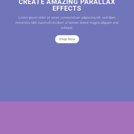
CREATE AMAZING PARALLAX
EFFECTS
Lorem ipsum dolor sit amet, consectetuer adipiscing elit, sed diam
nonummy nibh euismod tincidunt ut laoreet dolore magna aliquam erat
volutpat.
Shop Now