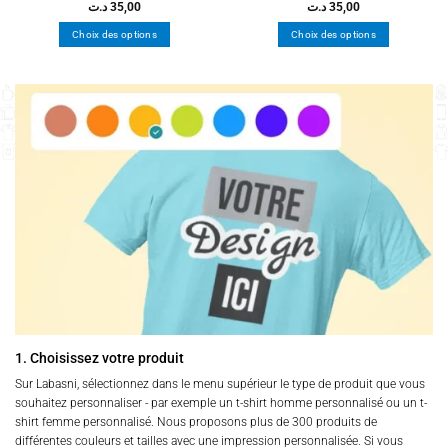
د.ت
35,00
د.ت
35,00
Choix des options
Choix des options
Ce
Ce
produit
produit
a
a
plusieurs
plusieurs
variations.
variations.
Les
Les
options
options
peuvent
peuvent
être
être
choisies
choisies
sur
sur
la
la
page
page
du
du
produit
produit
1. Choisissez votre produit
Sur Labasni, sélectionnez dans le menu supérieur le type de produit que vous
souhaitez personnaliser - par exemple un t-shirt homme personnalisé ou un t-
shirt femme personnalisé. Nous proposons plus de 300 produits de
différentes couleurs et tailles avec une impression personnalisée. Si vous