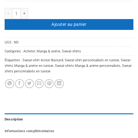
quantité de Sweat-shirt Action Bastard
Ajouter au panier
UGS :
ND
Catégories :
Acheter
,
Manga & anime
,
Sweat-shirts
Étiquettes :
Sweat-shirt Action Bastard
,
Sweat-shirt personnalisés en tunisie
,
Sweat-
shirts Manga & anime en tunisie
,
Sweat-shirts Manga & anime personnalisés
,
Sweat-
shirts personnalisés en tunisie
Description
Informations complémentaires