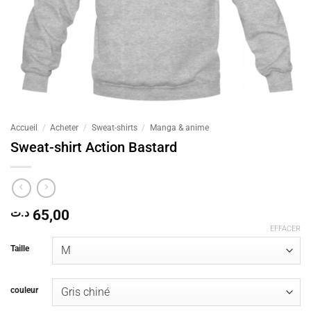
Accueil
/
Acheter
/
Sweat-shirts
/
Manga & anime
Sweat-shirt Action Bastard
د.ت
65,00
EFFACER
Taille
couleur