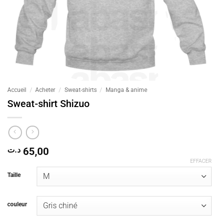
Accueil
/
Acheter
/
Sweat-shirts
/
Manga & anime
Sweat-shirt Shizuo
د.ت
65,00
EFFACER
Taille
couleur