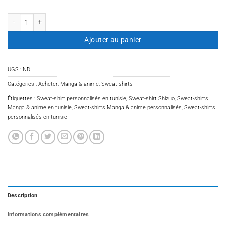
quantité de Sweat-shirt Shizuo
Ajouter au panier
UGS :
ND
Catégories :
Acheter
,
Manga & anime
,
Sweat-shirts
Étiquettes :
Sweat-shirt personnalisés en tunisie
,
Sweat-shirt Shizuo
,
Sweat-shirts
Manga & anime en tunisie
,
Sweat-shirts Manga & anime personnalisés
,
Sweat-shirts
personnalisés en tunisie
Description
Informations complémentaires