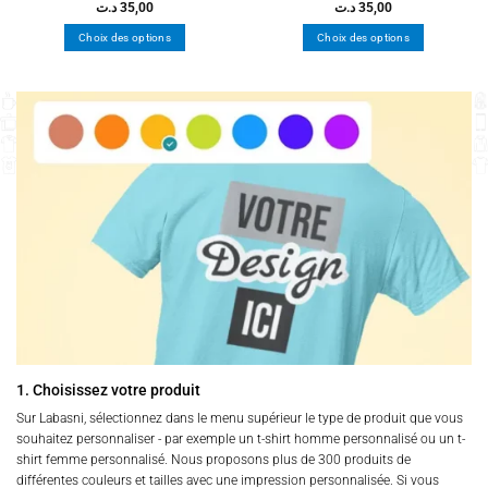
د.ت
35,00
د.ت
35,00
Choix des options
Choix des options
Ce
Ce
produit
produit
a
a
plusieurs
plusieurs
variations.
variations.
Les
Les
options
options
peuvent
peuvent
être
être
choisies
choisies
sur
sur
la
la
page
page
du
du
produit
produit
1. Choisissez votre produit
Sur Labasni, sélectionnez dans le menu supérieur le type de produit que vous
souhaitez personnaliser - par exemple un t-shirt homme personnalisé ou un t-
shirt femme personnalisé. Nous proposons plus de 300 produits de
différentes couleurs et tailles avec une impression personnalisée. Si vous