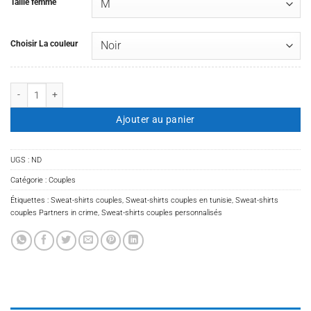
Taille femme
Choisir La couleur
quantité de Sweat-shirts couples Partners in crime
Ajouter au panier
UGS :
ND
Catégorie :
Couples
Étiquettes :
Sweat-shirts couples
,
Sweat-shirts couples en tunisie
,
Sweat-shirts
couples Partners in crime
,
Sweat-shirts couples personnalisés