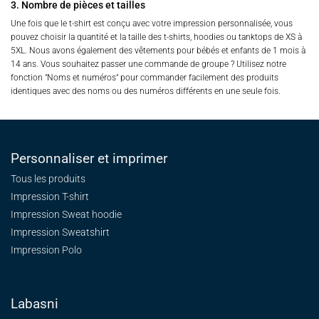
3. Nombre de pièces et tailles
Une fois que le t-shirt est conçu avec votre impression personnalisée, vous
pouvez choisir la quantité et la taille des t-shirts, hoodies ou tanktops de XS à
5XL. Nous avons également des vêtements pour bébés et enfants de 1 mois à
14 ans. Vous souhaitez passer une commande de groupe ? Utilisez notre
fonction "Noms et numéros" pour commander facilement des produits
identiques avec des noms ou des numéros différents en une seule fois.
Personnaliser et imprimer
Tous les produits
Impression T-shirt
Impression Sweat
hoodie
Impression Sweatshirt
Impression Polo
Labasni