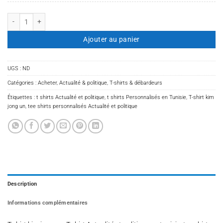
quantité de T-shirt kim jong un
Ajouter au panier
UGS :
ND
Catégories :
Acheter
,
Actualité & politique
,
T-shirts & débardeurs
Étiquettes :
t shirts Actualité et politique
,
t shirts Personnalisés en Tunisie
,
T-shirt kim
jong un
,
tee shirts personnalisés Actualité et politique
Description
Informations complémentaires