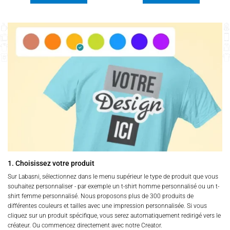
Ce
Ce
produit
produit
a
a
plusieurs
plusieurs
variations.
variations.
Les
Les
options
options
peuvent
peuvent
être
être
choisies
choisies
sur
sur
la
la
page
page
du
du
produit
produit
1. Choisissez votre produit
Sur Labasni, sélectionnez dans le menu supérieur le type de produit que vous
souhaitez personnaliser - par exemple un t-shirt homme personnalisé ou un t-
shirt femme personnalisé. Nous proposons plus de 300 produits de
différentes couleurs et tailles avec une impression personnalisée. Si vous
cliquez sur un produit spécifique, vous serez automatiquement redirigé vers le
créateur. Ou commencez directement avec notre Creator.