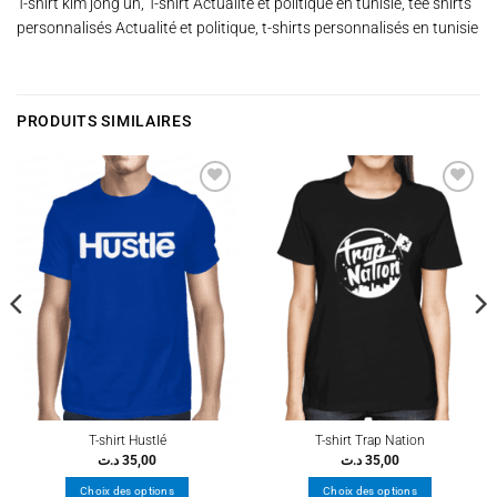
T-shirt kim jong un, T-shirt Actualité et politique en tunisie, tee shirts
personnalisés Actualité et politique, t-shirts personnalisés en tunisie
PRODUITS SIMILAIRES
Ajouter
Ajouter
à la
à la
wishlist
wishlist
T-shirt Hustlé
T-shirt Trap Nation
د.ت
35,00
د.ت
35,00
Choix des options
Choix des options