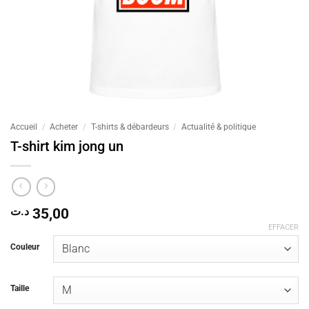
Accueil
/
Acheter
/
T-shirts & débardeurs
/
Actualité & politique
T-shirt kim jong un
د.ت
35,00
EFFACER
Couleur
Taille