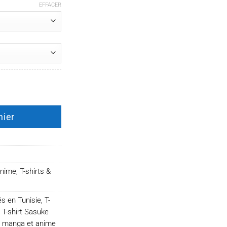
EFFACER
 Uchiha
nier
anime
,
T-shirts &
és en Tunisie
,
T-
,
T-shirt Sasuke
és manga et anime