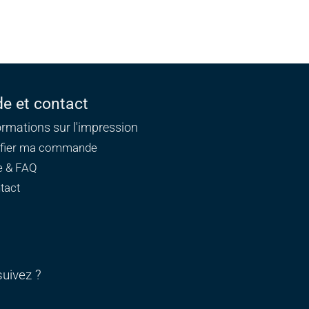
de et contact
ormations sur l'impression
ifier ma commande
e & FAQ
tact
uivez ?