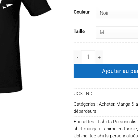
Couleur
Taille
quantité de T-shirt Sasuke
Ajouter au pa
UGS :
ND
Catégories :
Acheter
,
Manga & 
débardeurs
Étiquettes :
t shirts Personnalis
shirt manga et anime en tunisie
Uchiha
,
tee shirts personnalis