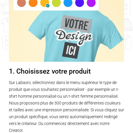
variations.
variations.
Les
Les
options
options
peuvent
peuvent
être
être
choisies
choisies
sur
sur
la
la
page
page
1. Choisissez votre produit
du
du
produit
produit
Sur Labasni, sélectionnez dans le menu supérieur le type de
produit que vous souhaitez personnaliser - par exemple un t-
shirt homme personnalisé ou un t-shirt femme personnalisé.
Nous proposons plus de 300 produits de différentes couleurs
et tailles avec une impression personnalisée. Si vous cliquez sur
un produit spécifique, vous serez automatiquement redirigé
vers le créateur. Ou commencez directement avec notre
Creator.