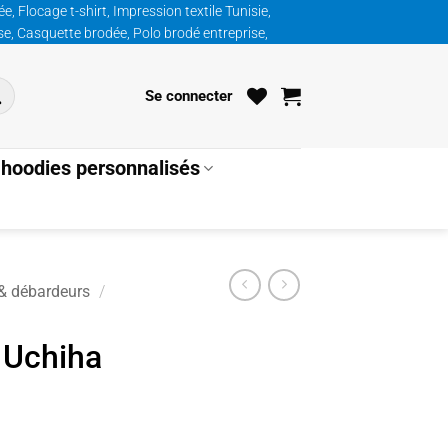
, Flocage t-shirt, Impression textile Tunisie,
ise, Casquette brodée, Polo brodé entreprise,
Se connecter
hoodies personnalisés
 & débardeurs
/
 Uchiha