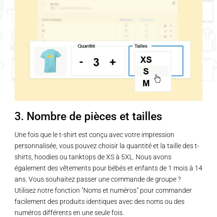
variations.
Les
options
peuvent
être
choisies
sur
la
page
3. Nombre de pièces et tailles
du
produit
Une fois que le t-shirt est conçu avec votre impression
personnalisée, vous pouvez choisir la quantité et la taille des t-
shirts, hoodies ou tanktops de XS à 5XL. Nous avons
également des vêtements pour bébés et enfants de 1 mois à 14
ans. Vous souhaitez passer une commande de groupe ?
Utilisez notre fonction "Noms et numéros" pour commander
facilement des produits identiques avec des noms ou des
numéros différents en une seule fois.