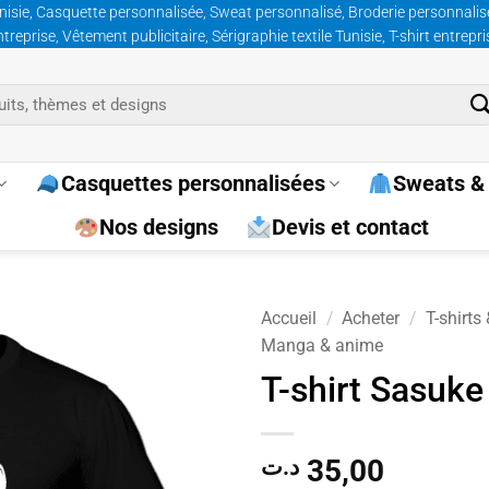
nisie, Casquette personnalisée, Sweat personnalisé, Broderie personnalisée
prise, Vêtement publicitaire, Sérigraphie textile Tunisie, T-shirt entrepr
Casquettes personnalisées
Sweats & 
Nos designs
Devis et contact
Accueil
/
Acheter
/
T-shirts
Manga & anime
Ajouter
T-shirt Sasuke
à la
wishlist
35,00
د.ت