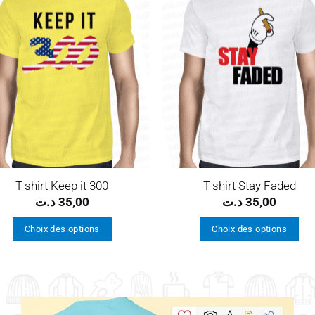
Ajouter
Ajou
à la
à l
wishlist
wishl
T-shirt Keep it 300
T-shirt Stay Faded
د.ت
35,00
د.ت
35,00
Choix des options
Choix des options
Ce
Ce
produit
produit
a
a
plusieurs
plusieurs