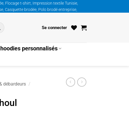
, Flocage t-shirt, Impression textile Tunisie,
ise, Casquette brodée, Polo brodé entreprise,
Se connecter
hoodies personnalisés
 & débardeurs
/
ghoul