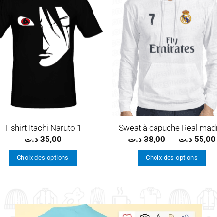
Ajouter
Ajou
à la
à l
wishlist
wishl
T-shirt Itachi Naruto 1
Sweat à capuche Real madr
د.ت
35,00
د.ت
38,00
–
د.ت
55,00
Choix des options
Choix des options
Ce
Ce
produit
produit
a
a
plusieurs
plusieurs