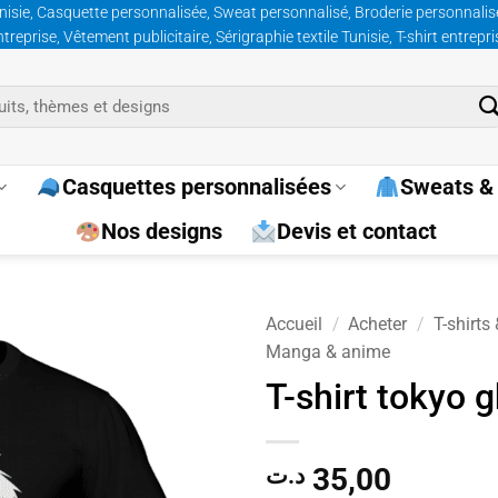
nisie, Casquette personnalisée, Sweat personnalisé, Broderie personnalisée
prise, Vêtement publicitaire, Sérigraphie textile Tunisie, T-shirt entrepr
Casquettes personnalisées
Sweats & 
Nos designs
Devis et contact
Accueil
/
Acheter
/
T-shirts
Manga & anime
Ajouter
T-shirt tokyo 
à la
wishlist
35,00
د.ت