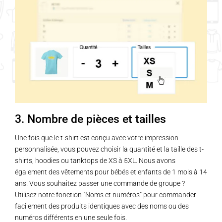
variations.
Les
options
peuvent
être
choisies
sur
la
page
3. Nombre de pièces et tailles
du
produit
Une fois que le t-shirt est conçu avec votre impression
personnalisée, vous pouvez choisir la quantité et la taille des t-
shirts, hoodies ou tanktops de XS à 5XL. Nous avons
également des vêtements pour bébés et enfants de 1 mois à 14
ans. Vous souhaitez passer une commande de groupe ?
Utilisez notre fonction "Noms et numéros" pour commander
facilement des produits identiques avec des noms ou des
numéros différents en une seule fois.