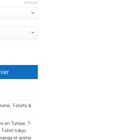
EFFACER
houl
nier
anime
,
T-shirts &
és en Tunisie
,
T-
,
T-shirt tokyo
 manga et anime