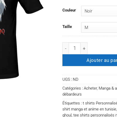
Couleur
Taille
quantité de T-shirt tokyo g
Ajouter au pa
UGS :
ND
Catégories :
Acheter
,
Manga & 
débardeurs
Étiquettes :
t shirts Personnalis
shirt manga et anime en tunisie
ghoul
,
tee shirts personnalisés