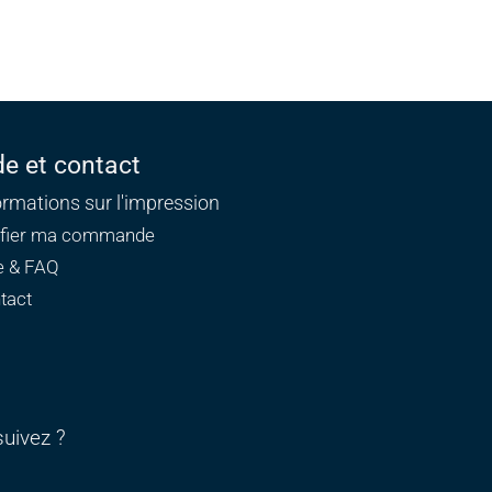
de et contact
ormations sur l'impression
ifier ma commande
e & FAQ
tact
uivez ?