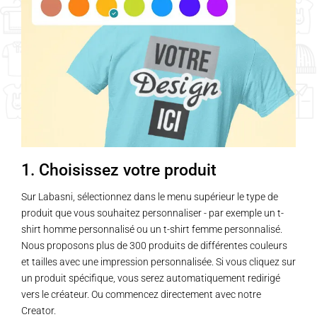
variations.
variations.
Les
Les
options
options
peuvent
peuvent
être
être
choisies
choisies
sur
sur
la
la
page
page
1. Choisissez votre produit
du
du
produit
produit
Sur Labasni, sélectionnez dans le menu supérieur le type de
produit que vous souhaitez personnaliser - par exemple un t-
shirt homme personnalisé ou un t-shirt femme personnalisé.
Nous proposons plus de 300 produits de différentes couleurs
et tailles avec une impression personnalisée. Si vous cliquez sur
un produit spécifique, vous serez automatiquement redirigé
vers le créateur. Ou commencez directement avec notre
Creator.