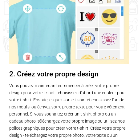
variations.
variations.
Les
Les
options
options
peuvent
peuvent
être
être
choisies
choisies
sur
sur
la
la
page
page
2. Créez votre propre design
du
du
produit
produit
Vous pouvez maintenant commencer à créer votre propre
design pour votre t-shirt - choisissez d'abord une couleur pour
votre t-shirt. Ensuite, cliquez sur le t-shirt et choisissez l'un de
nos motifs, ou écrivez votre propre texte pour votre vêtement
personnel. Si vous souhaitez créer un t-shirt photo ou un
cadeau photo, téléchargez votre propre image ou utilisez nos
polices graphiques pour créer votre t-shirt. Créez votre propre
design - téléchargez votre propre photo, votre texte ou un