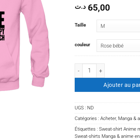
65,00
د.ت
Taille
couleur
quantité de Sweat-shirt 
Ajouter au pa
UGS :
ND
Catégories :
Acheter
,
Manga & 
Étiquettes :
Sweat-shirt Anime
Sweat-shirts Manga & anime en 