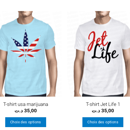
Ajouter
Ajou
à la
à l
wishlist
wishl
T-shirt usa marijuana
T-shirt Jet Life 1
د.ت
35,00
د.ت
35,00
Choix des options
Choix des options