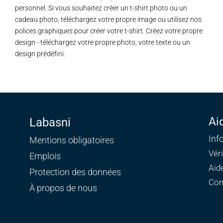
personnel. Si vous souhaitez créer un t-shirt photo ou un
cadeau photo, téléchargez votre propre image ou utilisez nos
polices graphiques pour créer votre t-shirt. Créez votre propre
design - téléchargez votre propre photo, votre texte ou un
design prédéfini.
Ai
Labasni
Inf
Mentions obligatoires
Vér
Emplois
Aid
Protection des données
Con
À propos de nous