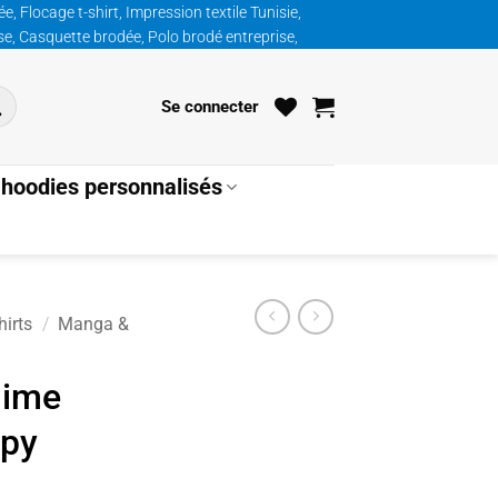
, Flocage t-shirt, Impression textile Tunisie,
ise, Casquette brodée, Polo brodé entreprise,
Se connecter
hoodies personnalisés
irts
/
Manga &
nime
py