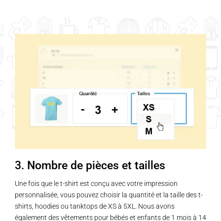
Ce
produit
a
plusieurs
variations.
Les
options
peuvent
être
choisies
sur
la
page
3. Nombre de pièces et tailles
du
produit
Une fois que le t-shirt est conçu avec votre impression
personnalisée, vous pouvez choisir la quantité et la taille des t-
shirts, hoodies ou tanktops de XS à 5XL. Nous avons
également des vêtements pour bébés et enfants de 1 mois à 14