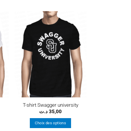
ter
Ajouter
a
à la
ist
wishlist
T-shirt Swagger university
د.ت
35,00
Choix des options