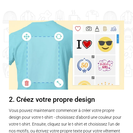
Ce
Ce
produit
produit
a
a
plusieurs
plusieurs
variations.
variations.
Les
Les
options
options
peuvent
peuvent
être
être
choisies
choisies
sur
sur
la
la
page
page
2. Créez votre propre design
du
du
produit
produit
Vous pouvez maintenant commencer à créer votre propre
design pour votre t-shirt - choisissez d'abord une couleur pour
votre t-shirt. Ensuite, cliquez sur le t-shirt et choisissez l'un de
nos motifs, ou écrivez votre propre texte pour votre vêtement