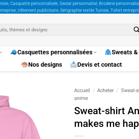
nisie, Casquette personnalisée, Sweat personnalisé, Broderie personnalisée
prise, Vêtement publicitaire, Sérigraphie textile Tunisie, T-shirt entrepr
Casquettes personnalisées
Sweats & 
Nos designs
Devis et contact
Accueil
/
Acheter
/
Sweat-sh
anime
Ajouter
Sweat-shirt A
à la
makes me hap
wishlist