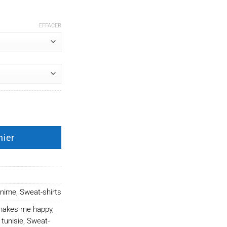
EFFACER
Anime makes me happy
nier
anime
,
Sweat-shirts
 makes me happy
,
tunisie
,
Sweat-