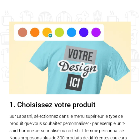
Ce
Ce
produit
produit
a
a
plusieurs
plusieurs
variations.
variations.
Les
Les
options
options
peuvent
peuvent
être
être
choisies
choisies
sur
sur
la
la
page
page
1. Choisissez votre produit
du
du
produit
produit
Sur Labasni, sélectionnez dans le menu supérieur le type de
produit que vous souhaitez personnaliser - par exemple un t-
shirt homme personnalisé ou un t-shirt femme personnalisé.
Nous proposons plus de 300 produits de différentes couleurs