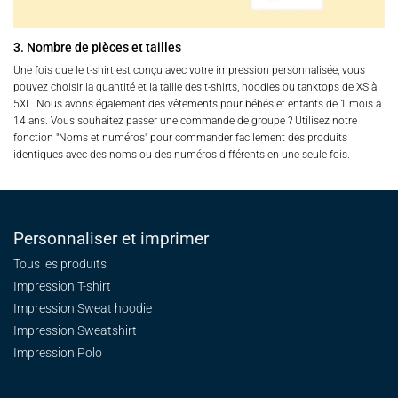
3. Nombre de pièces et tailles
Une fois que le t-shirt est conçu avec votre impression personnalisée, vous
pouvez choisir la quantité et la taille des t-shirts, hoodies ou tanktops de XS à
5XL. Nous avons également des vêtements pour bébés et enfants de 1 mois à
14 ans. Vous souhaitez passer une commande de groupe ? Utilisez notre
fonction "Noms et numéros" pour commander facilement des produits
identiques avec des noms ou des numéros différents en une seule fois.
Personnaliser et imprimer
Tous les produits
Impression T-shirt
Impression Sweat
hoodie
Impression Sweatshirt
Impression Polo