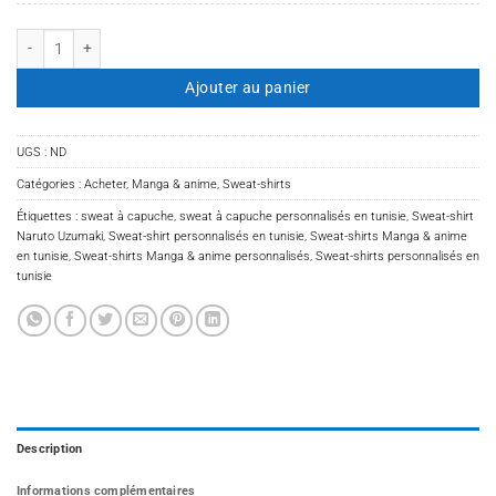
quantité de Sweat-shirt Naruto Uzumaki
Ajouter au panier
UGS :
ND
Catégories :
Acheter
,
Manga & anime
,
Sweat-shirts
Étiquettes :
sweat à capuche
,
sweat à capuche personnalisés en tunisie
,
Sweat-shirt
Naruto Uzumaki
,
Sweat-shirt personnalisés en tunisie
,
Sweat-shirts Manga & anime
en tunisie
,
Sweat-shirts Manga & anime personnalisés
,
Sweat-shirts personnalisés en
tunisie
Description
Informations complémentaires