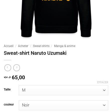
Accueil
/
Acheter
/
Sweat-shirts
/
Manga & anime
Sweat-shirt Naruto Uzumaki
د.ت
65,00
EFFACER
Taille
couleur