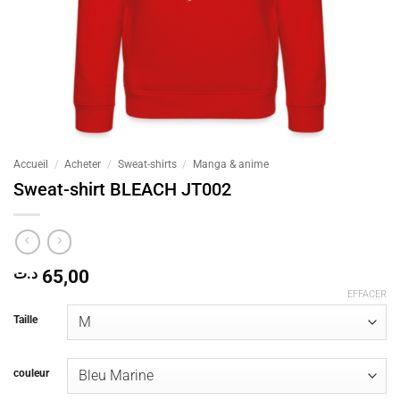
Accueil
/
Acheter
/
Sweat-shirts
/
Manga & anime
Sweat-shirt BLEACH JT002
د.ت
65,00
EFFACER
Taille
couleur