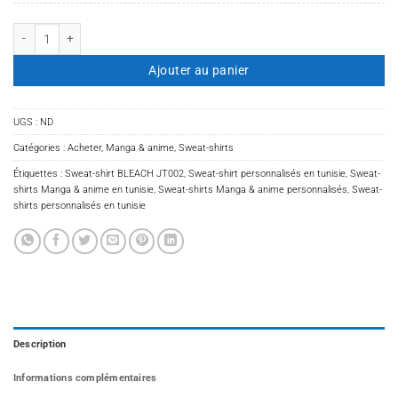
quantité de Sweat-shirt BLEACH JT002
Ajouter au panier
UGS :
ND
Catégories :
Acheter
,
Manga & anime
,
Sweat-shirts
Étiquettes :
Sweat-shirt BLEACH JT002
,
Sweat-shirt personnalisés en tunisie
,
Sweat-
shirts Manga & anime en tunisie
,
Sweat-shirts Manga & anime personnalisés
,
Sweat-
shirts personnalisés en tunisie
Description
Informations complémentaires