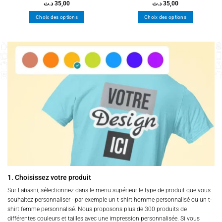
د.ت
35,00
د.ت
35,00
Choix des options
Choix des options
Ce
Ce
produit
produit
a
a
plusieurs
plusieurs
variations.
variations.
Les
Les
options
options
peuvent
peuvent
être
être
choisies
choisies
sur
sur
la
la
page
page
du
du
produit
produit
1. Choisissez votre produit
Sur Labasni, sélectionnez dans le menu supérieur le type de produit que vous
souhaitez personnaliser - par exemple un t-shirt homme personnalisé ou un t-
shirt femme personnalisé. Nous proposons plus de 300 produits de
différentes couleurs et tailles avec une impression personnalisée. Si vous