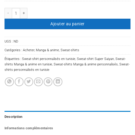
quantité de Sweat-shirt Super Saiyan
Ajouter au panier
UGS :
ND
Catégories :
Acheter
,
Manga & anime
,
Sweat-shirts
Étiquettes :
Sweat-shirt personnalisés en tunisie
,
Sweat-shirt Super Saiyan
,
Sweat-
shirts Manga & anime en tunisie
,
Sweat-shirts Manga & anime personnalisés
,
Sweat-
shirts personnalisés en tunisie
Description
Informations complémentaires