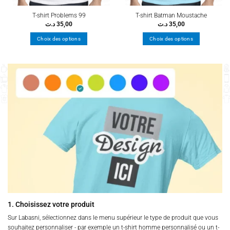
T-shirt Problems 99
T-shirt Batman Moustache
د.ت
35,00
د.ت
35,00
Choix des options
Choix des options
Ce
Ce
produit
produit
a
a
plusieurs
plusieurs
variations.
variations.
Les
Les
options
options
peuvent
peuvent
être
être
choisies
choisies
sur
sur
la
la
page
page
du
du
produit
produit
1. Choisissez votre produit
Sur Labasni, sélectionnez dans le menu supérieur le type de produit que vous
souhaitez personnaliser - par exemple un t-shirt homme personnalisé ou un t-