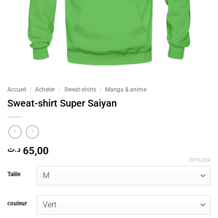
Accueil
/
Acheter
/
Sweat-shirts
/
Manga & anime
Sweat-shirt Super Saiyan
د.ت
65,00
EFFACER
Taille
couleur