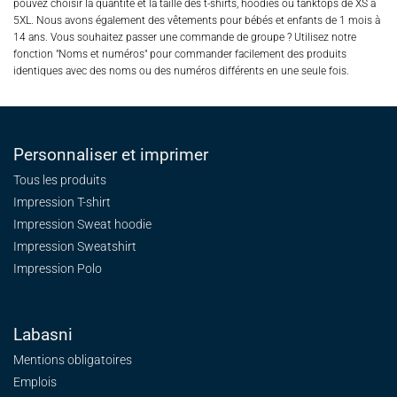
pouvez choisir la quantité et la taille des t-shirts, hoodies ou tanktops de XS à
5XL. Nous avons également des vêtements pour bébés et enfants de 1 mois à
14 ans. Vous souhaitez passer une commande de groupe ? Utilisez notre
fonction "Noms et numéros" pour commander facilement des produits
identiques avec des noms ou des numéros différents en une seule fois.
Personnaliser et imprimer
Tous les produits
Impression T-shirt
Impression Sweat
hoodie
Impression Sweatshirt
Impression Polo
Labasni
Mentions obligatoires
Emplois