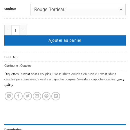
couleur
quantité de Sweats à capuche couples روحي و قلبي
Ajouter au panier
UGS :
ND
Catégorie :
Couples
Étiquettes :
Sweat-shirts couples
,
Sweat-shirts couples en tunisie
,
Sweat-shirts
couples personnalisés
,
Sweats à capuche couples
,
Sweats à capuche couples روحي
و قلبي
Description