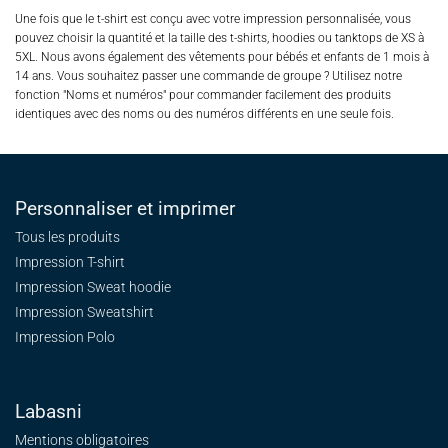
Une fois que le t-shirt est conçu avec votre impression personnalisée, vous
pouvez choisir la quantité et la taille des t-shirts, hoodies ou tanktops de XS à
5XL. Nous avons également des vêtements pour bébés et enfants de 1 mois à
14 ans. Vous souhaitez passer une commande de groupe ? Utilisez notre
fonction "Noms et numéros" pour commander facilement des produits
identiques avec des noms ou des numéros différents en une seule fois.
Personnaliser et imprimer
Tous les produits
Impression T-shirt
Impression Sweat
hoodie
Impression Sweatshirt
Impression Polo
Labasni
Mentions obligatoires