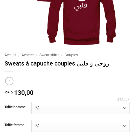
Accueil
/
Acheter
/
Sweat-shirts
/
Couples
Sweats à capuche couples روحي و قلبي
د.ت
130,00
EFFACER
Taille homme
Taille femme