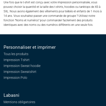
Une fois que le t-shirt est conçu avec votre impression personnalisée, vous
pouvez choisir la quantité et la taille des t-shirts, hoodies ou tanktops de XS à
5XL. Nous avons également des vêtements pour bébés et enfants de 1 mois à
14 ans. Vous souhaitez passer une commande de groupe ? Utilisez notre
fonction "Noms et numéros" pour commander facilement des produits
identiques avec des noms ou des numéros différents en une seule fois.
Personnaliser et imprimer
Tous les produits
Impression T-shirt
Impression Sweat
hoodie
Impression Sweatshirt
Impression Polo
Labasni
Mentions obligatoires