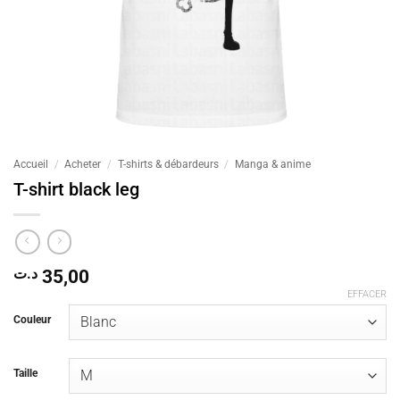
Accueil
/
Acheter
/
T-shirts & débardeurs
/
Manga & anime
T-shirt black leg
د.ت
35,00
EFFACER
Couleur
Taille