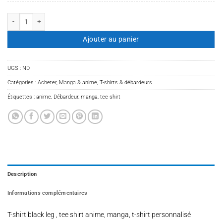
quantité de T-shirt black leg
Ajouter au panier
UGS :
ND
Catégories :
Acheter
,
Manga & anime
,
T-shirts & débardeurs
Étiquettes :
anime
,
Débardeur
,
manga
,
tee shirt
Description
Informations complémentaires
T-shirt black leg , tee shirt anime, manga, t-shirt personnalisé