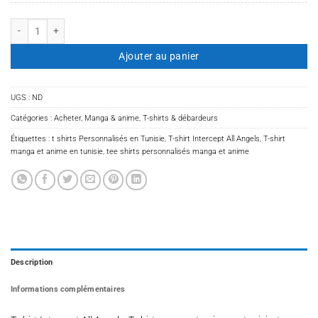
quantité de T-shirt Intercept All Angels
Ajouter au panier
UGS :
ND
Catégories :
Acheter
,
Manga & anime
,
T-shirts & débardeurs
Étiquettes :
t shirts Personnalisés en Tunisie
,
T-shirt Intercept All Angels
,
T-shirt
manga et anime en tunisie
,
tee shirts personnalisés manga et anime
Description
Informations complémentaires