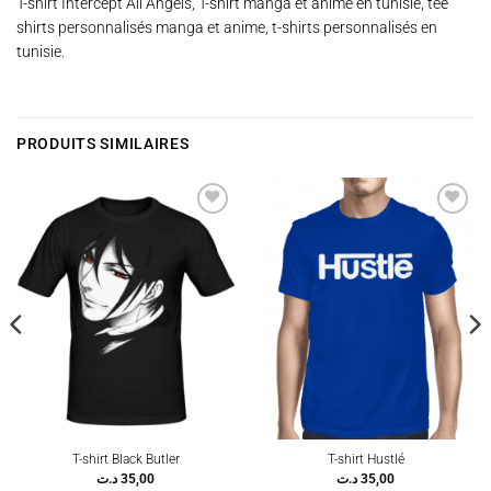
T-shirt Intercept All Angels, T-shirt manga et anime en tunisie, tee
shirts personnalisés manga et anime, t-shirts personnalisés en
tunisie.
PRODUITS SIMILAIRES
Ajouter
Ajouter
à la
à la
wishlist
wishlist
T-shirt Black Butler
T-shirt Hustlé
د.ت
35,00
د.ت
35,00