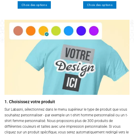
Choix des options
Choix des options
Ce
Ce
produit
produit
a
a
plusieurs
plusieurs
variations.
variations.
Les
Les
options
options
peuvent
peuvent
être
être
choisies
choisies
sur
sur
la
la
page
page
du
du
produit
produit
1. Choisissez votre produit
Sur Labasni, sélectionnez dans le menu supérieur le type de produit que vous
souhaitez personnaliser - par exemple un t-shirt homme personnalisé ou un t-
shirt femme personnalisé. Nous proposons plus de 300 produits de
différentes couleurs et tailles avec une impression personnalisée. Si vous
cliquez sur un produit spécifique, vous serez automatiquement redirigé vers le