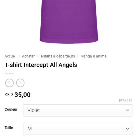
Accueil
/
Acheter
/
T-shirts & débardeurs
/
Manga & anime
T-shirt Intercept All Angels
د.ت
35,00
EFFACER
Couleur
Taille