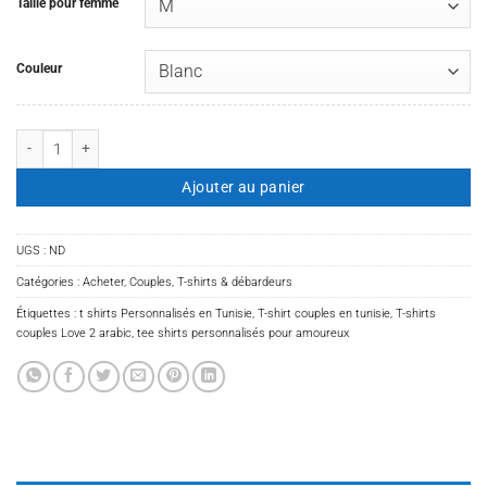
Taille pour femme
Couleur
quantité de T-shirts couples Love 2 arabic
Ajouter au panier
UGS :
ND
Catégories :
Acheter
,
Couples
,
T-shirts & débardeurs
Étiquettes :
t shirts Personnalisés en Tunisie
,
T-shirt couples en tunisie
,
T-shirts
couples Love 2 arabic
,
tee shirts personnalisés pour amoureux