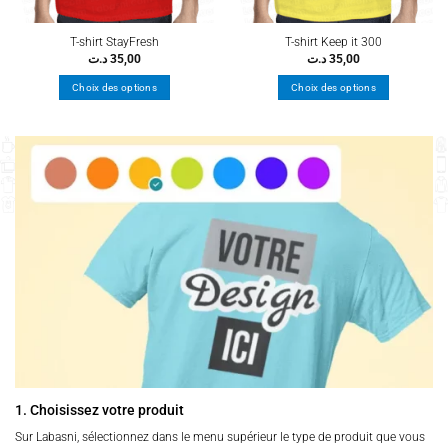
T-shirt StayFresh
T-shirt Keep it 300
د.ت
35,00
د.ت
35,00
Choix des options
Choix des options
Ce
Ce
produit
produit
a
a
plusieurs
plusieurs
variations.
variations.
Les
Les
options
options
peuvent
peuvent
être
être
choisies
choisies
sur
sur
la
la
page
page
du
du
produit
produit
1. Choisissez votre produit
Sur Labasni, sélectionnez dans le menu supérieur le type de produit que vous