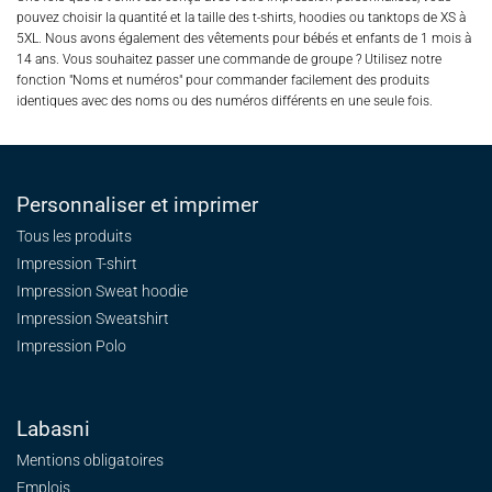
pouvez choisir la quantité et la taille des t-shirts, hoodies ou tanktops de XS à
5XL. Nous avons également des vêtements pour bébés et enfants de 1 mois à
14 ans. Vous souhaitez passer une commande de groupe ? Utilisez notre
fonction "Noms et numéros" pour commander facilement des produits
identiques avec des noms ou des numéros différents en une seule fois.
Personnaliser et imprimer
Tous les produits
Impression T-shirt
Impression Sweat
hoodie
Impression Sweatshirt
Impression Polo
Labasni
Mentions obligatoires
Emplois