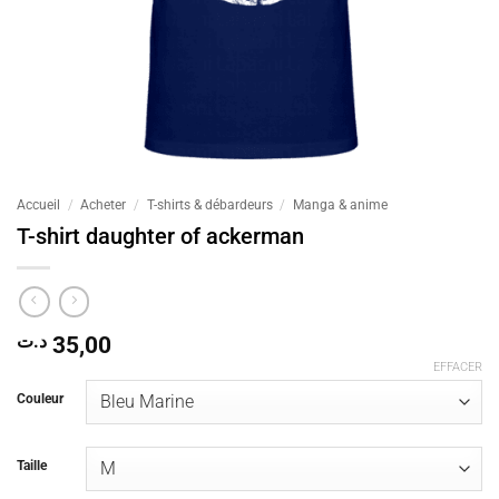
Accueil
/
Acheter
/
T-shirts & débardeurs
/
Manga & anime
T-shirt daughter of ackerman
د.ت
35,00
EFFACER
Couleur
Taille