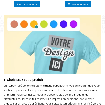
Choix des options
Choix des options
Ce
Ce
produit
produit
a
a
plusieurs
plusieurs
variations.
variations.
Les
Les
options
options
peuvent
peuvent
être
être
choisies
choisies
sur
sur
la
la
page
page
du
du
produit
produit
1. Choisissez votre produit
Sur Labasni, sélectionnez dans le menu supérieur le type de produit que vous
souhaitez personnaliser - par exemple un t-shirt homme personnalisé ou un t-
shirt femme personnalisé. Nous proposons plus de 300 produits de
différentes couleurs et tailles avec une impression personnalisée. Si vous
cliquez sur un produit spécifique, vous serez automatiquement redirigé vers le