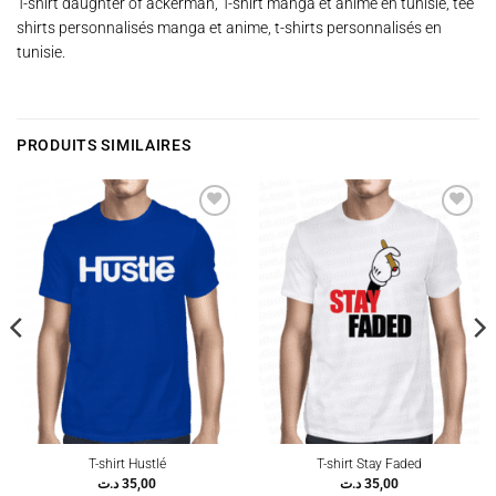
T-shirt daughter of ackerman, T-shirt manga et anime en tunisie, tee
shirts personnalisés manga et anime, t-shirts personnalisés en
tunisie.
PRODUITS SIMILAIRES
Ajouter
Ajouter
à la
à la
wishlist
wishlist
T-shirt Hustlé
T-shirt Stay Faded
د.ت
35,00
د.ت
35,00