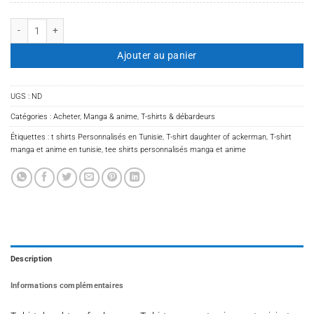
quantité de T-shirt daughter of ackerman
Ajouter au panier
UGS :
ND
Catégories :
Acheter
,
Manga & anime
,
T-shirts & débardeurs
Étiquettes :
t shirts Personnalisés en Tunisie
,
T-shirt daughter of ackerman
,
T-shirt
manga et anime en tunisie
,
tee shirts personnalisés manga et anime
Description
Informations complémentaires