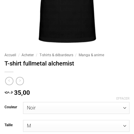
Accueil
/
Acheter
/
T-shirts & débardeurs
/
Manga & anime
T-shirt fullmetal alchemist
د.ت
35,00
EFFACER
Couleur
Taille