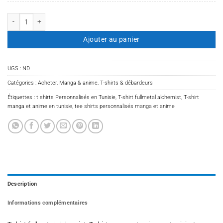
quantité de T-shirt fullmetal alchemist
Ajouter au panier
UGS :
ND
Catégories :
Acheter
,
Manga & anime
,
T-shirts & débardeurs
Étiquettes :
t shirts Personnalisés en Tunisie
,
T-shirt fullmetal alchemist
,
T-shirt
manga et anime en tunisie
,
tee shirts personnalisés manga et anime
Description
Informations complémentaires