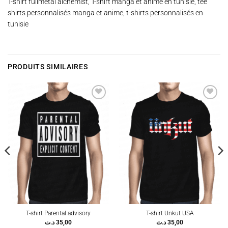
T-shirt fullmetal alchemist, T-shirt manga et anime en tunisie, tee
shirts personnalisés manga et anime, t-shirts personnalisés en
tunisie
PRODUITS SIMILAIRES
Ajouter
Ajouter
à la
à la
wishlist
wishlist
T-shirt Parental advisory
T-shirt Unkut USA
د.ت
35,00
د.ت
35,00