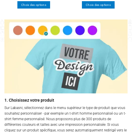
Choix des options
Choix des options
Ce
Ce
produit
produit
a
a
plusieurs
plusieurs
variations.
variations.
Les
Les
options
options
peuvent
peuvent
être
être
choisies
choisies
sur
sur
la
la
page
page
du
du
produit
produit
1. Choisissez votre produit
Sur Labasni, sélectionnez dans le menu supérieur le type de produit que vous
souhaitez personnaliser - par exemple un t-shirt homme personnalisé ou un t-
shirt femme personnalisé. Nous proposons plus de 300 produits de
différentes couleurs et tailles avec une impression personnalisée. Si vous
cliquez sur un produit spécifique, vous serez automatiquement redirigé vers le