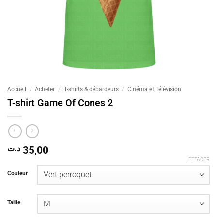
Accueil
/
Acheter
/
T-shirts & débardeurs
/
Cinéma et Télévision
T-shirt Game Of Cones 2
د.ت
35,00
EFFACER
Couleur
Taille