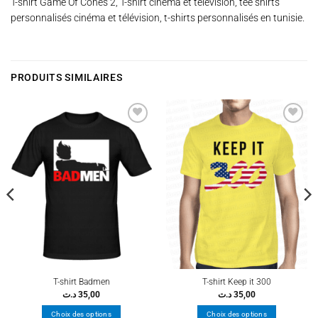
T-shirt Game Of Cones 2, T-shirt cinéma et télévision, tee shirts
personnalisés cinéma et télévision, t-shirts personnalisés en tunisie.
PRODUITS SIMILAIRES
Ajouter
Ajouter
à la
à la
wishlist
wishlist
T-shirt Badmen
T-shirt Keep it 300
د.ت
35,00
د.ت
35,00
Choix des options
Choix des options