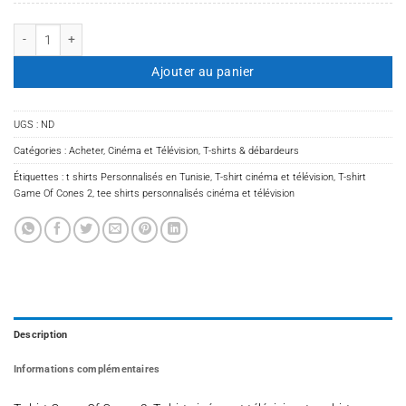
quantité de T-shirt Game Of Cones 2
Ajouter au panier
UGS :
ND
Catégories :
Acheter
,
Cinéma et Télévision
,
T-shirts & débardeurs
Étiquettes :
t shirts Personnalisés en Tunisie
,
T-shirt cinéma et télévision
,
T-shirt
Game Of Cones 2
,
tee shirts personnalisés cinéma et télévision
Description
Informations complémentaires