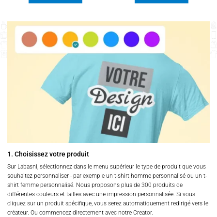
Ce
Ce
produit
produit
a
a
plusieurs
plusieurs
variations.
variations.
Les
Les
options
options
peuvent
peuvent
être
être
choisies
choisies
sur
sur
la
la
page
page
du
du
produit
produit
1. Choisissez votre produit
Sur Labasni, sélectionnez dans le menu supérieur le type de produit que vous
souhaitez personnaliser - par exemple un t-shirt homme personnalisé ou un t-
shirt femme personnalisé. Nous proposons plus de 300 produits de
différentes couleurs et tailles avec une impression personnalisée. Si vous
cliquez sur un produit spécifique, vous serez automatiquement redirigé vers le
créateur. Ou commencez directement avec notre Creator.