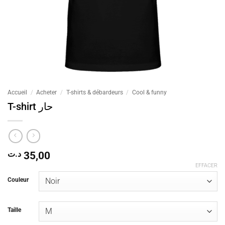
Accueil
/
Acheter
/
T-shirts & débardeurs
/
Cool & funny
T-shirt حار
د.ت
35,00
EFFACER
Couleur
Taille