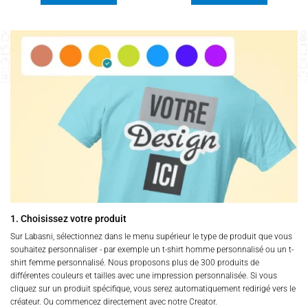
38,00 د.ت
38,00 د.ت
à
à
Ce
Ce
55,00 د.ت
55,00 د.ت
produit
produit
a
a
plusieurs
plusieurs
variations.
variations.
Les
Les
options
options
peuvent
peuvent
être
être
choisies
choisies
sur
sur
la
la
page
page
du
du
produit
produit
1. Choisissez votre produit
Sur Labasni, sélectionnez dans le menu supérieur le type de produit que vous
souhaitez personnaliser - par exemple un t-shirt homme personnalisé ou un t-
shirt femme personnalisé. Nous proposons plus de 300 produits de
différentes couleurs et tailles avec une impression personnalisée. Si vous
cliquez sur un produit spécifique, vous serez automatiquement redirigé vers le
créateur. Ou commencez directement avec notre Creator.