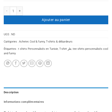
quantité de T-shirt حار
Ajouter au panier
UGS :
ND
Catégories :
Acheter
,
Cool & funny
,
T-shirts & débardeurs
Étiquettes :
t shirts Personnalisés en Tunisie
,
T-shirt حار
,
tee shirts personnalisés cool
and funny
Description
Informations complémentaires