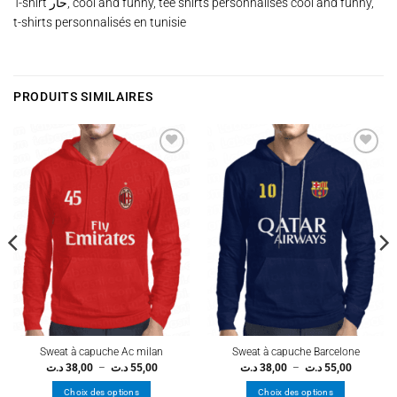
T-shirt حار, cool and funny, tee shirts personnalisés cool and funny,
t-shirts personnalisés en tunisie
PRODUITS SIMILAIRES
Ajouter
Ajouter
à la
à la
wishlist
wishlist
Sweat à capuche Ac milan
Sweat à capuche Barcelone
Plage
Plage
د.ت
38,00
–
د.ت
55,00
د.ت
38,00
–
د.ت
55,00
de
de
prix :
prix :
Choix des options
Choix des options