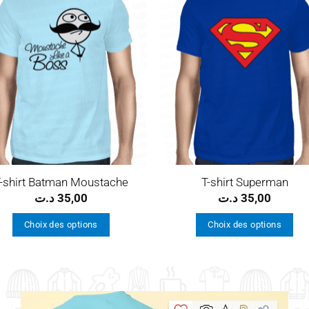
Ajouter
Ajou
à la
à l
wishlist
wishl
-shirt Batman Moustache
T-shirt Superman
د.ت
35,00
د.ت
35,00
Choix des options
Choix des options
Ce
Ce
produit
produit
a
a
plusieurs
plusieurs