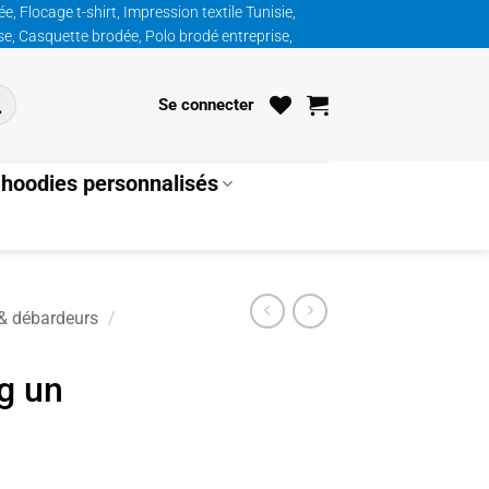
, Flocage t-shirt, Impression textile Tunisie,
ise, Casquette brodée, Polo brodé entreprise,
Se connecter
hoodies personnalisés
 & débardeurs
/
ng un