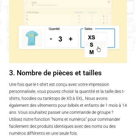
variations.
Les
options
peuvent
être
choisies
sur
la
page
3. Nombre de pièces et tailles
du
produit
Une fois que le t-shirt est conçu avec votre impression
personnalisée, vous pouvez choisir la quantité et la taille des t-
shirts, hoodies ou tanktops de XS à 5XL. Nous avons
également des vêtements pour bébés et enfants de 1 mois à 14
ans. Vous souhaitez passer une commande de groupe ?
Utilisez notre fonction "Noms et numéros" pour commander
facilement des produits identiques avec des noms ou des
numéros différents en une seule fois.