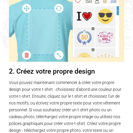
variations.
variations.
Les
Les
options
options
peuvent
peuvent
être
être
choisies
choisies
sur
sur
la
la
page
page
2. Créez votre propre design
du
du
produit
produit
Vous pouvez maintenant commencer à créer votre propre
design pour votre t-shirt - choisissez d'abord une couleur pour
votre t-shirt. Ensuite, cliquez sur le t-shirt et choisissez l'un de
nos motifs, ou écrivez votre propre texte pour votre vêtement
personnel. Si vous souhaitez créer un t-shirt photo ou un
cadeau photo, téléchargez votre propre image ou utilisez nos
polices graphiques pour créer votre t-shirt. Créez votre propre
design - téléchargez votre propre photo, votre texte ou un