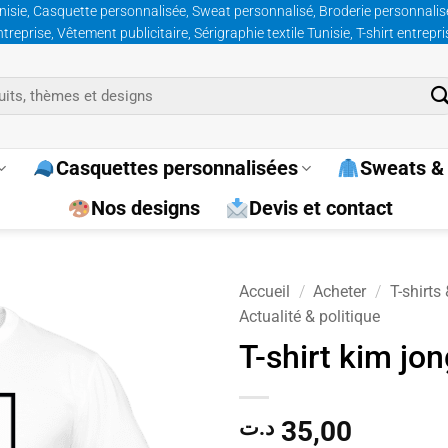
nisie, Casquette personnalisée, Sweat personnalisé, Broderie personnalisée
prise, Vêtement publicitaire, Sérigraphie textile Tunisie, T-shirt entrepr
Casquettes personnalisées
Sweats & 
Nos designs
Devis et contact
Accueil
/
Acheter
/
T-shirts
Actualité & politique
Ajouter
T-shirt kim jo
à la
wishlist
35,00
د.ت