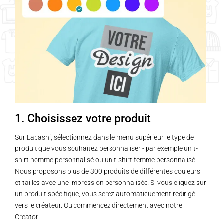
variations.
variations.
Les
Les
options
options
peuvent
peuvent
être
être
choisies
choisies
sur
sur
la
la
page
page
1. Choisissez votre produit
du
du
produit
produit
Sur Labasni, sélectionnez dans le menu supérieur le type de
produit que vous souhaitez personnaliser - par exemple un t-
shirt homme personnalisé ou un t-shirt femme personnalisé.
Nous proposons plus de 300 produits de différentes couleurs
et tailles avec une impression personnalisée. Si vous cliquez sur
un produit spécifique, vous serez automatiquement redirigé
vers le créateur. Ou commencez directement avec notre
Creator.