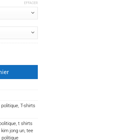
EFFACER
g un
nier
 politique
,
T-shirts
politique
,
t shirts
t kim jong un
,
tee
 politique