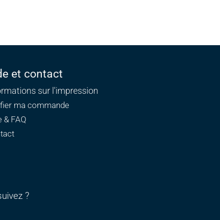
de et contact
ormations sur l'impression
ifier ma commande
e & FAQ
tact
uivez ?