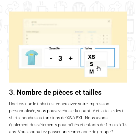
a
plusieurs
variations.
Les
options
peuvent
être
choisies
sur
la
page
3. Nombre de pièces et tailles
du
produit
Une fois que le t-shirt est conçu avec votre impression
personnalisée, vous pouvez choisir la quantité et la taille des t-
shirts, hoodies ou tanktops de XS à 5XL. Nous avons
également des vêtements pour bébés et enfants de 1 mois à 14
ans. Vous souhaitez passer une commande de groupe ?