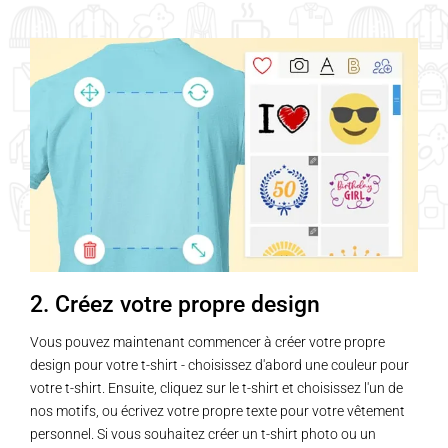
a
a
plusieurs
plusieurs
variations.
variations.
Les
Les
options
options
peuvent
peuvent
être
être
choisies
choisies
sur
sur
la
la
page
page
2. Créez votre propre design
du
du
produit
produit
Vous pouvez maintenant commencer à créer votre propre
design pour votre t-shirt - choisissez d'abord une couleur pour
votre t-shirt. Ensuite, cliquez sur le t-shirt et choisissez l'un de
nos motifs, ou écrivez votre propre texte pour votre vêtement
personnel. Si vous souhaitez créer un t-shirt photo ou un