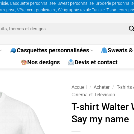
nisie, Casquette personnalisée, Sweat personnalisé, Broderie personnalisée
prise, Vêtement publicitaire, Sérigraphie textile Tunisie, T-shirt entrepr
Casquettes personnalisées
Sweats & 
Nos designs
Devis et contact
Accueil
/
Acheter
/
T-shirts
Cinéma et Télévision
Ajouter
T-shirt Walter
à la
Say my name
wishlist