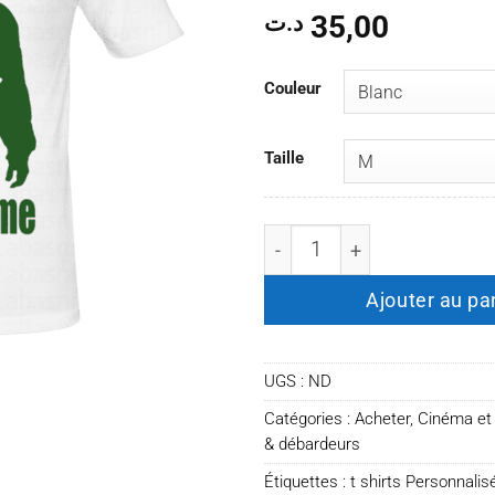
35,00
د.ت
Couleur
Taille
quantité de T-shirt Walter
Ajouter au pa
UGS :
ND
Catégories :
Acheter
,
Cinéma et 
& débardeurs
Étiquettes :
t shirts Personnalis