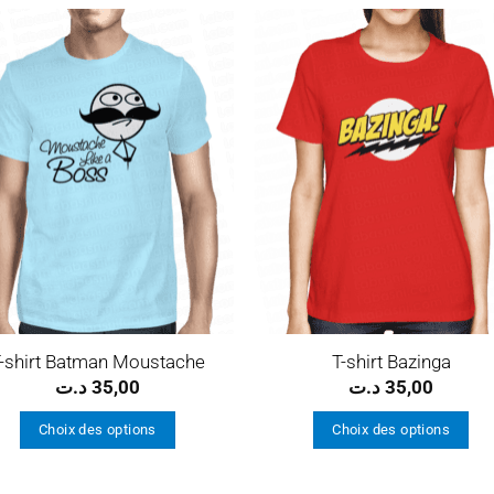
Ajouter
Ajou
à la
à l
wishlist
wishl
-shirt Batman Moustache
T-shirt Bazinga
د.ت
35,00
د.ت
35,00
Choix des options
Choix des options
Ce
Ce
produit
produit