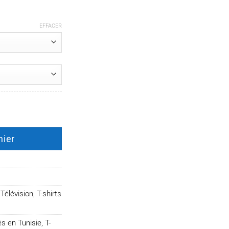
EFFACER
 White Say my name
nier
Télévision
,
T-shirts
és en Tunisie
,
T-