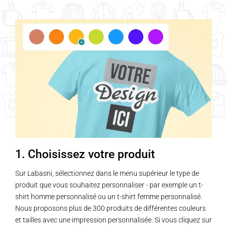
a
a
plusieurs
plusieurs
variations.
variations.
Les
Les
options
options
peuvent
peuvent
être
être
choisies
choisies
sur
sur
la
la
page
page
1. Choisissez votre produit
du
du
produit
produit
Sur Labasni, sélectionnez dans le menu supérieur le type de
produit que vous souhaitez personnaliser - par exemple un t-
shirt homme personnalisé ou un t-shirt femme personnalisé.
Nous proposons plus de 300 produits de différentes couleurs
et tailles avec une impression personnalisée. Si vous cliquez sur