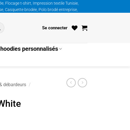
, Flocage t-shirt, Impression textile Tunisie,
ise, Casquette brodée, Polo brodé entreprise,
Se connecter
hoodies personnalisés
 & débardeurs
/
 White