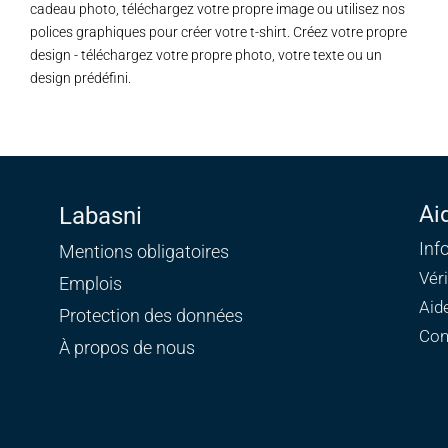
cadeau photo, téléchargez votre propre image ou utilisez nos
polices graphiques pour créer votre t-shirt. Créez votre propre
design - téléchargez votre propre photo, votre texte ou un
design prédéfini.
Ai
Labasni
Inf
Mentions obligatoires
Vér
Emplois
Aid
Protection des données
Con
À propos de nous