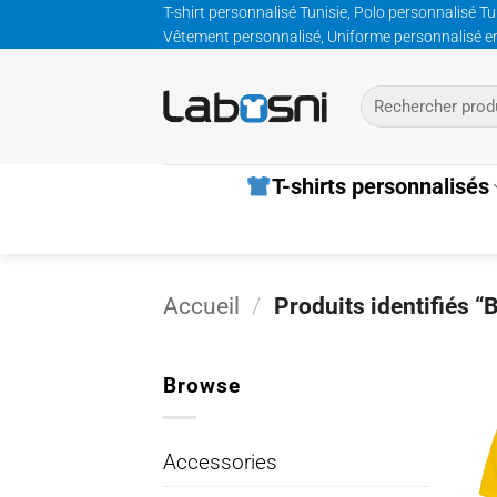
Passer
T-shirt personnalisé Tunisie, Polo personnalisé Tu
Vêtement personnalisé, Uniforme personnalisé entre
au
contenu
Recherche
pour :
T-shirts personnalisés
Accueil
/
Produits identifiés “B
Browse
Accessories