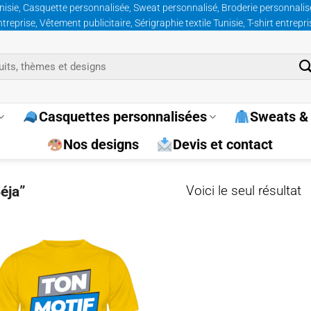
nisie, Casquette personnalisée, Sweat personnalisé, Broderie personnalisée
prise, Vêtement publicitaire, Sérigraphie textile Tunisie, T-shirt entrepr
Casquettes personnalisées
Sweats & 
Nos designs
Devis et contact
éja”
Voici le seul résultat
Ajouter
à la
wishlist