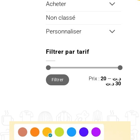
Acheter
Non classé
Personnaliser
Filtrer par tarif
Prix
Prix
Prix :
—
20 د.ت
Filtrer
min
max
30 د.ت