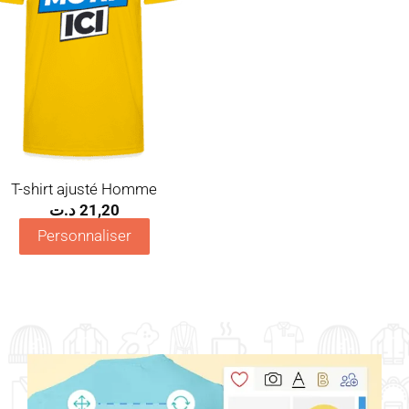
T-shirt ajusté Homme
د.ت
21,20
Personnaliser