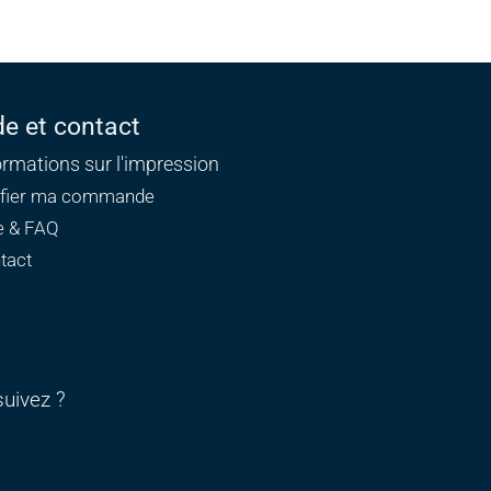
de et contact
ormations sur l'impression
ifier ma commande
e & FAQ
tact
uivez ?