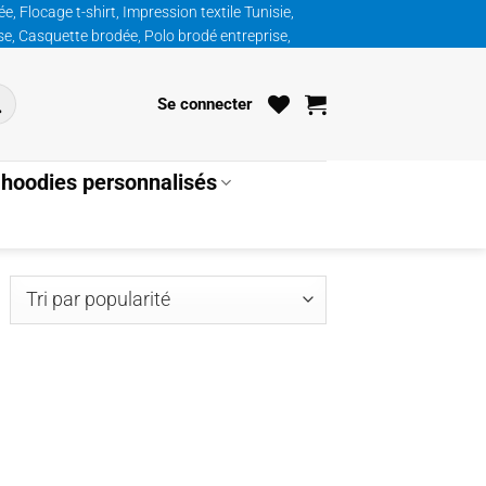
, Flocage t-shirt, Impression textile Tunisie,
ise, Casquette brodée, Polo brodé entreprise,
Se connecter
hoodies personnalisés