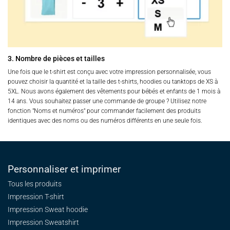
3. Nombre de pièces et tailles
Une fois que le t-shirt est conçu avec votre impression personnalisée, vous
pouvez choisir la quantité et la taille des t-shirts, hoodies ou tanktops de XS à
5XL. Nous avons également des vêtements pour bébés et enfants de 1 mois à
14 ans. Vous souhaitez passer une commande de groupe ? Utilisez notre
fonction "Noms et numéros" pour commander facilement des produits
identiques avec des noms ou des numéros différents en une seule fois.
Personnaliser et imprimer
Tous les produits
Impression T-shirt
Impression Sweat
hoodie
Impression Sweatshirt