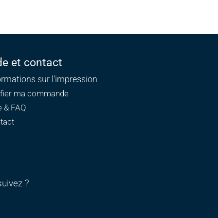
de et contact
ormations sur l'impression
ifier ma commande
e & FAQ
tact
uivez ?