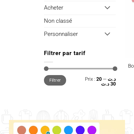
Acheter
Non classé
Personnaliser
Filtrer par tarif
Bo
Prix
Prix
Prix :
—
20 د.ت
Filtrer
min
max
30 د.ت