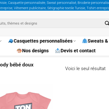
nisie, Casquette personnalisée, Sweat personnalisé, Broderie personnalisée
prise, Vêtement publicitaire, Sérigraphie textile Tunisie, T-shirt entrepr
Casquettes personnalisées
Sweats & 
Nos designs
Devis et contact
“body bébé doux
Voici le seul résultat
Ajouter
à la
wishlist