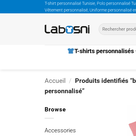
Passer
T-shirt personnalisé Tunisie, Polo personnalisé Tu
Vêtement personnalisé, Uniforme personnalisé entre
au
contenu
Recherche
pour :
T-shirts personnalisés
Accueil
/
Produits identifiés 
personnalisé”
Browse
Accessories