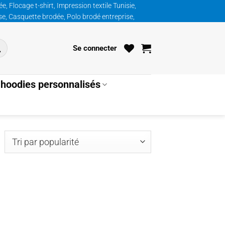
, Flocage t-shirt, Impression textile Tunisie,
ise, Casquette brodée, Polo brodé entreprise,
Se connecter
hoodies personnalisés