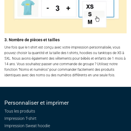
3. Nombre de pièces et tailles
Une fois que le t-shirt est conçu avec votre impression personnalisée, vous
pouvez choisir la quantité et la taille des t-shirts, hoodies ou tanktops de XS à
5XL. Nous avons également des vêtements pour bébés et enfants de 1 mois à
14 ans. Vous souhaitez passer une commande de groupe ? Utilisez notre
fonction "Noms et numéros" pour commander facilement des produits
identiques avec des noms ou des numéros différents en une seule fois.
Personnaliser et imprimer
Tous les produits
Impression T-shirt
Impression Sweat
hoodie