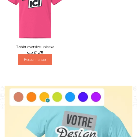
T-shirt oversize unisexe
د.ت
21,70
Personnaliser