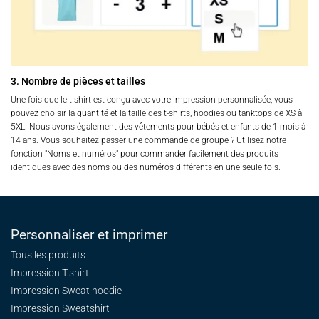
3. Nombre de pièces et tailles
Une fois que le t-shirt est conçu avec votre impression personnalisée, vous
pouvez choisir la quantité et la taille des t-shirts, hoodies ou tanktops de XS à
5XL. Nous avons également des vêtements pour bébés et enfants de 1 mois à
14 ans. Vous souhaitez passer une commande de groupe ? Utilisez notre
fonction "Noms et numéros" pour commander facilement des produits
identiques avec des noms ou des numéros différents en une seule fois.
Personnaliser et imprimer
Tous les produits
Impression T-shirt
Impression Sweat
hoodie
Impression Sweatshirt