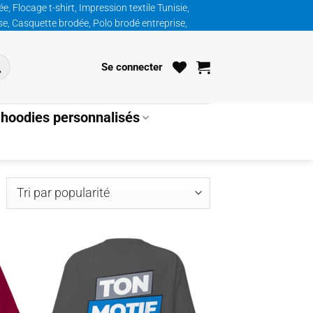
, Flocage t-shirt, Impression textile Tunisie,
ise, Casquette brodée, Polo brodé entreprise,
Se connecter
hoodies personnalisés
ié
ar
opularité
uter
Ajouter
la
à la
list
wishlist