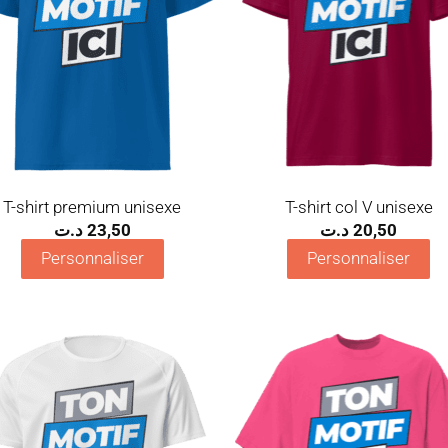
T-shirt premium unisexe
T-shirt col V unisexe
د.ت
23,50
د.ت
20,50
Personnaliser
Personnaliser
Ajouter
Ajo
à la
à 
wishlist
wish