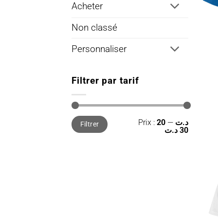
Acheter
Non classé
Personnaliser
Filtrer par tarif
Prix
Prix
Prix :
—
20 د.ت
Filtrer
min
max
30 د.ت