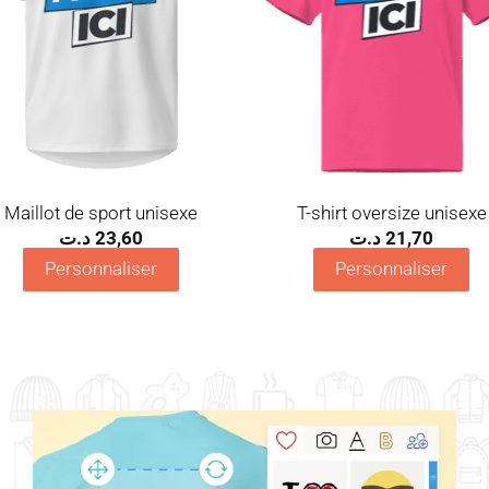
Maillot de sport unisexe
T-shirt oversize unisexe
د.ت
23,60
د.ت
21,70
Personnaliser
Personnaliser