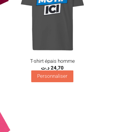
T-shirt épais homme
د.ت
24,70
Personnaliser
uter
la
list