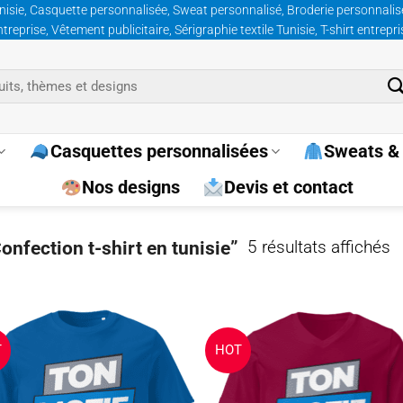
nisie, Casquette personnalisée, Sweat personnalisé, Broderie personnalisée
prise, Vêtement publicitaire, Sérigraphie textile Tunisie, T-shirt entrepr
Casquettes personnalisées
Sweats & 
Nos designs
Devis et contact
Tr
onfection t-shirt en tunisie”
5 résultats affichés
p
p
T
HOT
Ajouter
Ajo
à la
à 
wishlist
wish