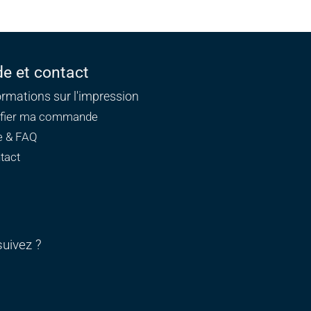
de et contact
ormations sur l'impression
ifier ma commande
e & FAQ
tact
uivez ?