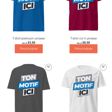
T-shirt premium unisexe
T-shirt col V unisexe
د.ت
23,50
د.ت
20,50
Personnaliser
Personnaliser
Ajouter
Ajouter
à la
à la
wishlist
wishlist