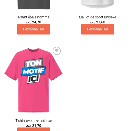
T-shirt épais homme
Maillot de sport unisexe
د.ت
24,70
د.ت
23,60
Personnaliser
Personnaliser
Ajouter
à la
wishlist
T-shirt oversize unisexe
د.ت
21,70