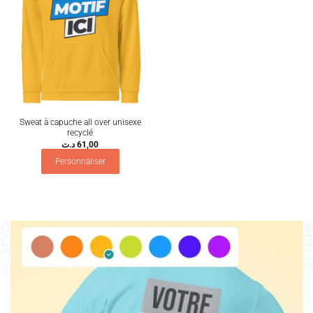
Sweat à capuche all over unisexe
recyclé
د.ت
61,00
Personnaliser