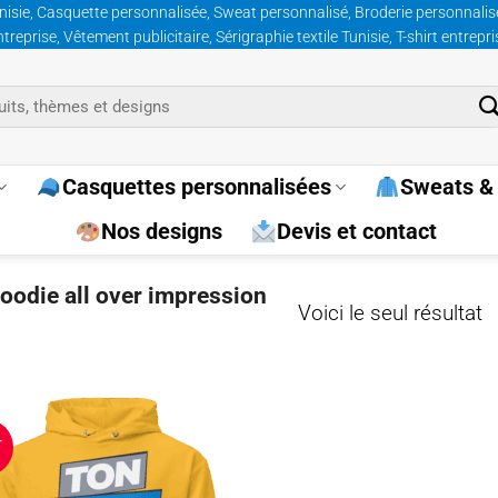
nisie, Casquette personnalisée, Sweat personnalisé, Broderie personnalisée
prise, Vêtement publicitaire, Sérigraphie textile Tunisie, T-shirt entrepr
Casquettes personnalisées
Sweats & 
Nos designs
Devis et contact
hoodie all over impression
Voici le seul résultat
T
Ajouter
à la
wishlist