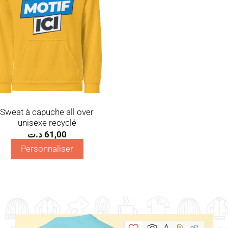
Sweat à capuche all over
unisexe recyclé
د.ت
61,00
Personnaliser