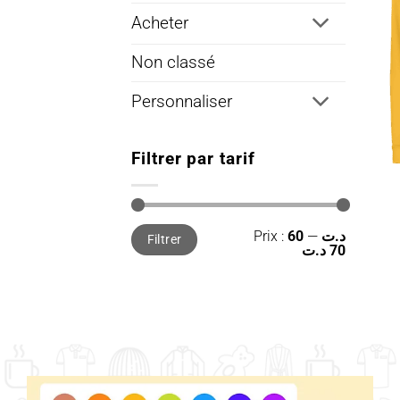
Acheter
Non classé
Personnaliser
Filtrer par tarif
Prix
Prix
Prix :
—
60 د.ت
Filtrer
min
max
70 د.ت