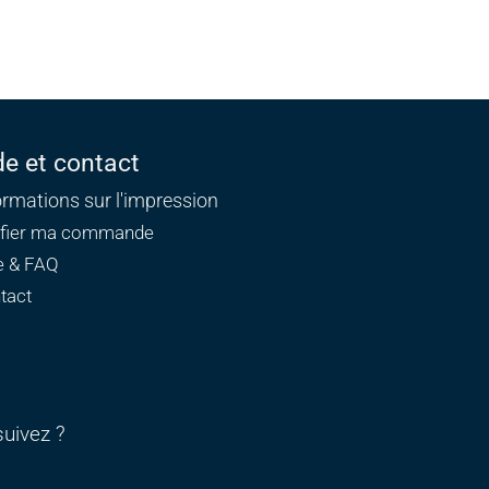
de et contact
ormations sur l'impression
ifier ma commande
e & FAQ
tact
uivez ?