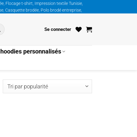
, Flocage t-shirt, Impression textile Tunisie,
ise, Casquette brodée, Polo brodé entreprise,
Se connecter
hoodies personnalisés