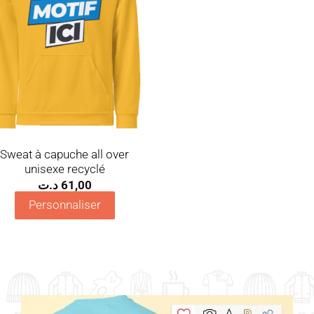
Sweat à capuche all over
unisexe recyclé
د.ت
61,00
Personnaliser