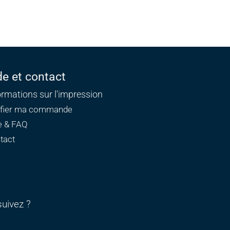
de et contact
ormations sur l'impression
ifier ma commande
e & FAQ
tact
uivez ?