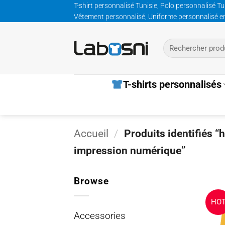
Passer
T-shirt personnalisé Tunisie, Polo personnalisé Tu
Vêtement personnalisé, Uniforme personnalisé entre
au
contenu
Recherche
pour :
T-shirts personnalisés
Accueil
/
Produits identifiés “
impression numérique”
Browse
HO
Accessories