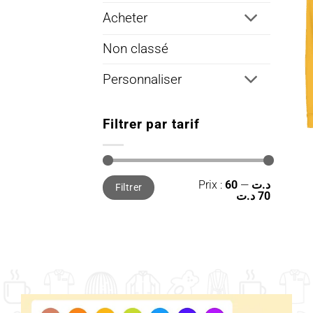
Acheter
Non classé
Personnaliser
Filtrer par tarif
Prix
Prix
Prix :
—
60 د.ت
Filtrer
min
max
70 د.ت