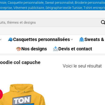
nisie, Casquette personnalisée, Sweat personnalisé, Broderie personnalisée
prise, Vêtement publicitaire, Sérigraphie textile Tunisie, T-shirt entrepr
Casquettes personnalisées
Sweats & 
Nos designs
Devis et contact
hoodie col capuche
Voici le seul résultat
T
Ajouter
à la
wishlist