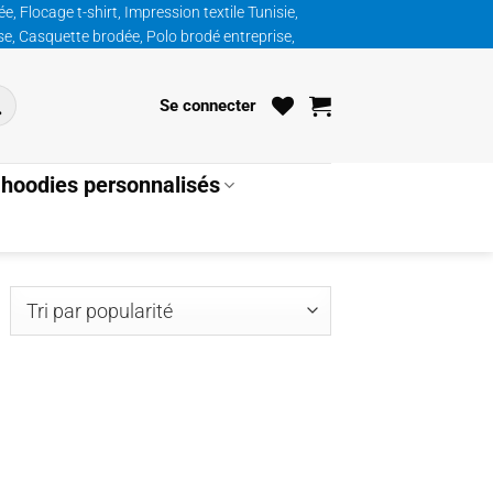
, Flocage t-shirt, Impression textile Tunisie,
ise, Casquette brodée, Polo brodé entreprise,
Se connecter
hoodies personnalisés