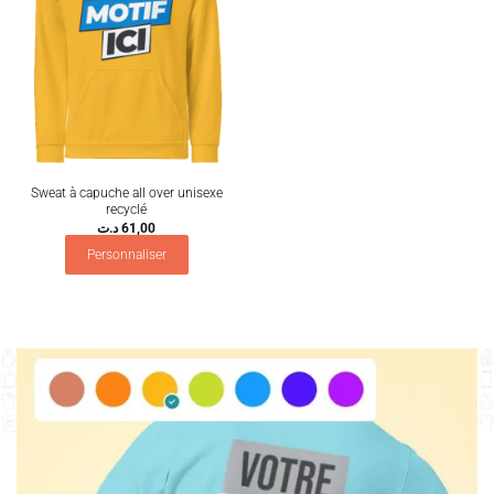
Sweat à capuche all over unisexe
recyclé
د.ت
61,00
Personnaliser