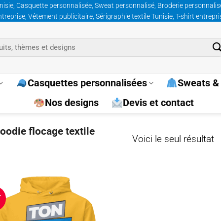
nisie, Casquette personnalisée, Sweat personnalisé, Broderie personnalisée
prise, Vêtement publicitaire, Sérigraphie textile Tunisie, T-shirt entrepr
Casquettes personnalisées
Sweats & 
Nos designs
Devis et contact
oodie flocage textile
Voici le seul résultat
T
Ajouter
à la
wishlist