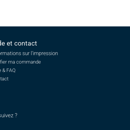
de et contact
ormations sur l'impression
ifier ma commande
e & FAQ
tact
uivez ?