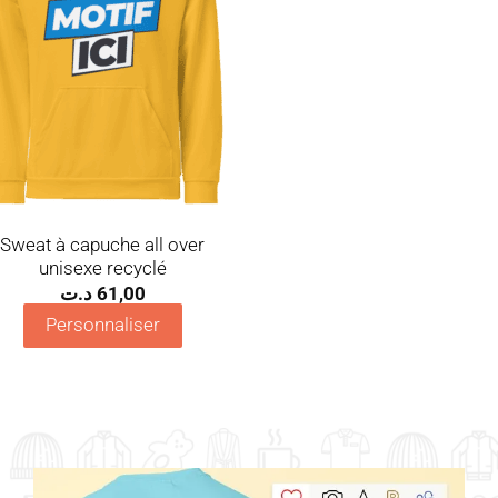
Sweat à capuche all over
unisexe recyclé
د.ت
61,00
Personnaliser