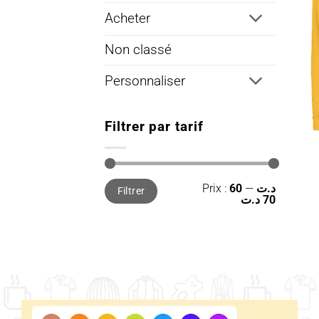
Acheter
Non classé
Personnaliser
Filtrer par tarif
Prix
Prix
Prix :
—
60 د.ت
Filtrer
min
max
70 د.ت