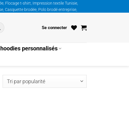
, Flocage t-shirt, Impression textile Tunisie,
ise, Casquette brodée, Polo brodé entreprise,
Se connecter
hoodies personnalisés