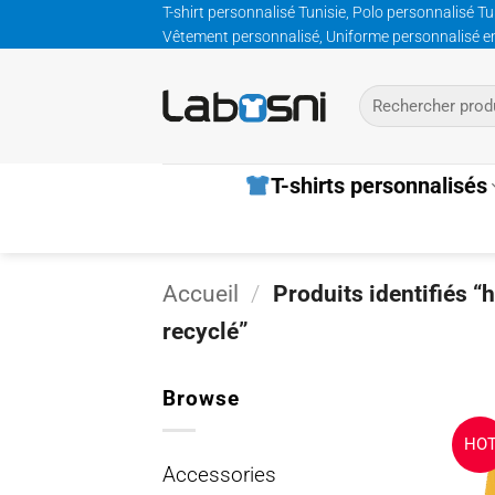
Passer
T-shirt personnalisé Tunisie, Polo personnalisé Tu
Vêtement personnalisé, Uniforme personnalisé entre
au
contenu
Recherche
pour :
T-shirts personnalisés
Accueil
/
Produits identifiés “h
recyclé”
Browse
HO
Accessories