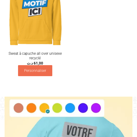
Sweat à capuche all over unisexe
recyclé
د.ت
61,00
Personnaliser