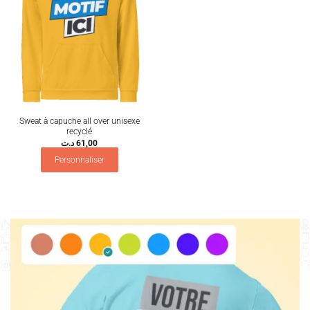
Sweat à capuche all over unisexe
recyclé
د.ت
61,00
Personnaliser