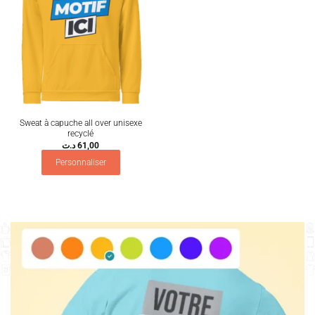
Sweat à capuche all over unisexe
recyclé
د.ت
61,00
Personnaliser