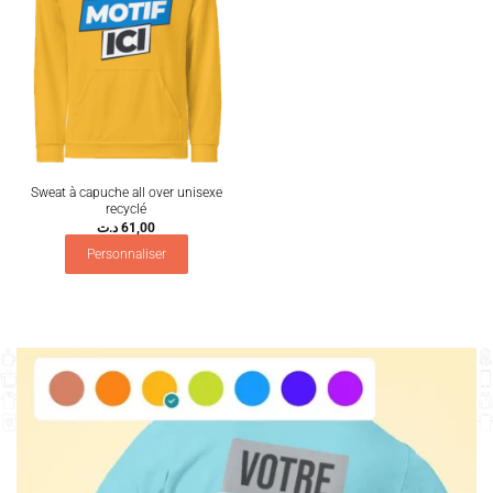
Sweat à capuche all over unisexe
recyclé
د.ت
61,00
Personnaliser