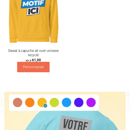
Sweat à capuche all over unisexe
recyclé
د.ت
61,00
Personnaliser