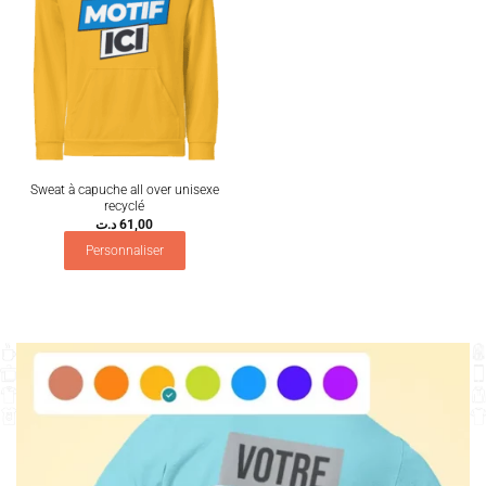
Sweat à capuche all over unisexe
recyclé
د.ت
61,00
Personnaliser