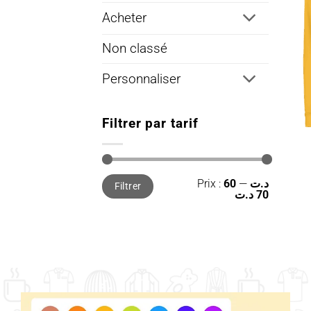
Acheter
Non classé
Personnaliser
Filtrer par tarif
Prix
Prix
Prix :
—
60 د.ت
Filtrer
min
max
70 د.ت