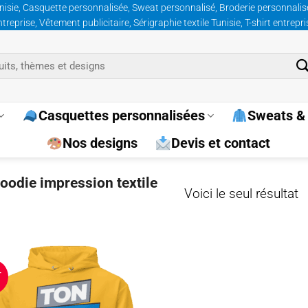
nisie, Casquette personnalisée, Sweat personnalisé, Broderie personnalisée
prise, Vêtement publicitaire, Sérigraphie textile Tunisie, T-shirt entrepr
Casquettes personnalisées
Sweats & 
Nos designs
Devis et contact
hoodie impression textile
Voici le seul résultat
T
Ajouter
à la
wishlist