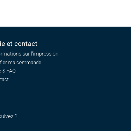
de et contact
ormations sur l'impression
ifier ma commande
e & FAQ
tact
uivez ?