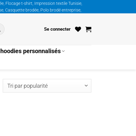
, Flocage t-shirt, Impression textile Tunisie,
ise, Casquette brodée, Polo brodé entreprise,
Se connecter
hoodies personnalisés