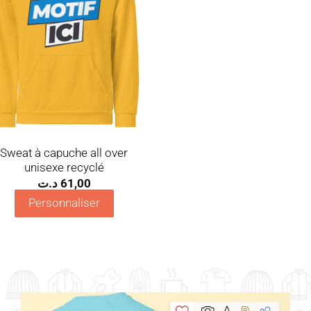
Sweat à capuche all over
unisexe recyclé
د.ت
61,00
Personnaliser