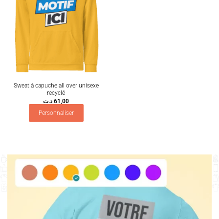
Sweat à capuche all over unisexe
recyclé
د.ت
61,00
Personnaliser