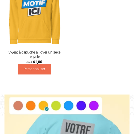
Sweat à capuche all over unisexe
recyclé
د.ت
61,00
Personnaliser