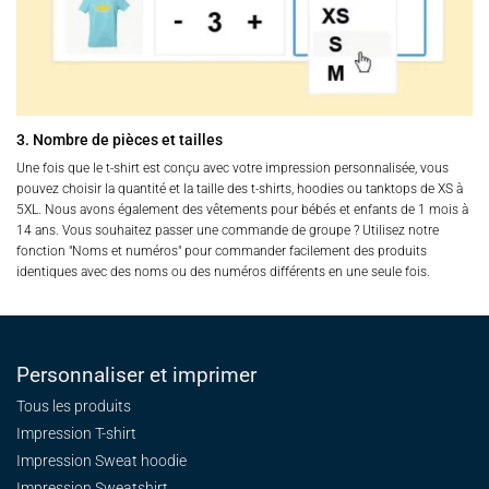
3. Nombre de pièces et tailles
Une fois que le t-shirt est conçu avec votre impression personnalisée, vous
pouvez choisir la quantité et la taille des t-shirts, hoodies ou tanktops de XS à
5XL. Nous avons également des vêtements pour bébés et enfants de 1 mois à
14 ans. Vous souhaitez passer une commande de groupe ? Utilisez notre
fonction "Noms et numéros" pour commander facilement des produits
identiques avec des noms ou des numéros différents en une seule fois.
Personnaliser et imprimer
Tous les produits
Impression T-shirt
Impression Sweat
hoodie
Impression Sweatshirt