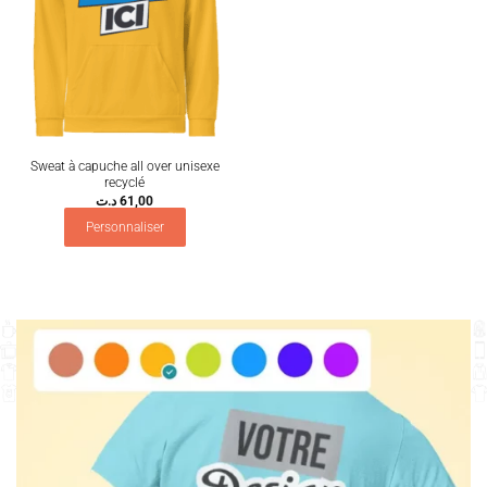
Sweat à capuche all over unisexe
recyclé
د.ت
61,00
Personnaliser