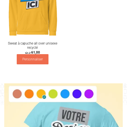
Sweat à capuche all over unisexe
recyclé
د.ت
61,00
Personnaliser