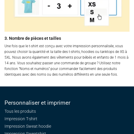
3. Nombre de pièces et tailles
Une fois que le t-shirt est conçu avec votre impression personnalisée, vous
pouvez choisir la quantité et la taille des t-shirts, hoodies ou tanktops de XS à
5XL. Nous avons également des vêtements pour bébés et enfants de 1 mois à
14 ans. Vous souhaitez passer une commande de groupe ? Utilisez notre
fonction "Noms et numéros" pour commander facilement des produits
identiques avec des noms ou des numéros différents en une seule fois.
Personnaliser et imprimer
Tous les produits
Impression T-shirt
Impression Sweat
hoodie
Impression Sweatshirt