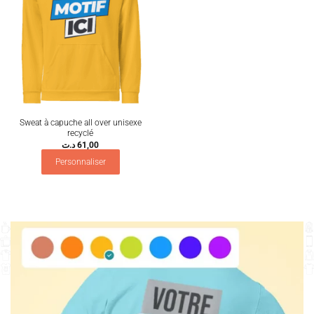
Sweat à capuche all over unisexe
recyclé
د.ت
61,00
Personnaliser